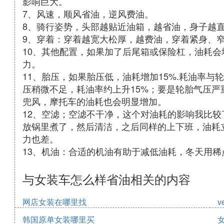
影响巨大。
7、风速，顺风省油，逆风费油。
8、骑行姿势，头部越贴近油箱，越省油，身子越
9、穿着：穿着越宽大松厚，越费油，穿着紧身、
10、其他配置，如果加了后尾箱或保险杠，油耗
力。
11、胎压，如果胎压低，油耗增加15%.耗油率
压稍微不足，耗油率约上升15%；要是轮胎气压
兜风，摩托车的油耗也会明显增加。
12、空滤；空滤不干净，这个对油耗的影响我比较
放锅里煮了，然后清洁，之后同样的上下班，油耗
力也差。
13、机油：合适的机油有助于减低油耗，冬天用稀
与女装车怎么样省油相关的内容
网店女装在哪里找
v
韩国原单女装哪里买