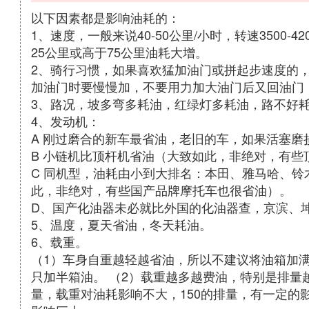
以下因素都是影响油耗的：
1、速度，一般来说40-50公里/小时，转速3500
25公里或高于75公里油耗大增。
2、骑行习惯，如果喜欢猛加油门或拼起步速度的
加油门时要慢慢加，不要用力加大油门后又回油门
3、路况，坡多弯多耗油，红绿灯多耗油，路不好
4、发动机：
A 刚过磨合的新车最省油，老旧的车，如果活塞磨
B 小链机比顶杆机省油（大致如此，非绝对，有些
C 同机型，油耗由小到大排名：本田、雅马哈、
此，非绝对，有些国产品牌摩托车也很省油）。
D、国产化油器未必就比外国的化油器查，京滨、
5、温度，夏天省油，冬天耗油。
6、载重。
（1）车身自重越轻越省油，所以不建议将油箱加
只加半箱油。 （2）载重越多越费油，特别是排量
量，载重对油耗影响不大，150的排量，有一定的影