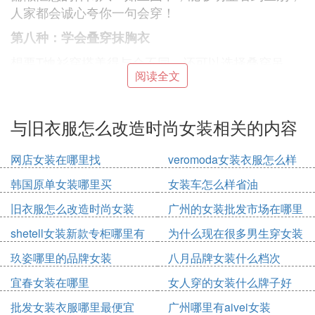
人家都会诚心夸你一句会穿！
第八种：学会叠穿抹胸衣
想要T恤衫穿搭美得与众不同，还可以选择叠穿吊
阅读全文
带、抹胸的方式，当下也是流行的很啊！即使是有肉
一族的妹子们，也可以尝试一下！
只是身材微胖的姐妹们，要选择松紧设计的裹胸穿，
与旧衣服怎么改造时尚女装相关的内容
这样就不担心会有暴露身材问题的尴尬，值得一试
啊！
网店女装在哪里找
veromoda女装衣服怎么样
第九种：繁简结合
韩国原单女装哪里买
女装车怎么样省油
如果，你的T恤衫穿搭是日日搭配牛仔裤，那么就不
旧衣服怎么改造时尚女装
广州的女装批发市场在哪里
要奇怪为什么别人会越来越美，还每天新鲜感不断，
shetell女装新款专柜哪里有
为什么现在很多男生穿女装
而你依然是日复一日的那个样子！其实，你只要懂得
玖姿哪里的品牌女装
八月品牌女装什么档次
繁简结合的穿法，自然也是能够成为别人眼中不一样
的烟火！
宜春女装在哪里
女人穿的女装什么牌子好
极简风的白色T恤衫搭配甜美减龄的小碎花半身裙，
批发女装衣服哪里最便宜
广州哪里有aivei女装