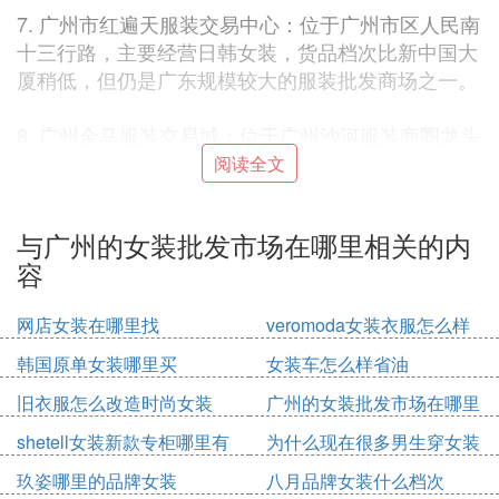
7. 广州市红遍天服装交易中心：位于广州市区人民南
十三行路，主要经营日韩女装，货品档次比新中国大
厦稍低，但仍是广东规模较大的服装批发商场之一。
8. 广州金马服装交易城：位于广州沙河服装商圈龙头
位置，紧邻南城服装批发市场，主要经营休闲女装、
阅读全文
睡衣、童装等，湖北人占据主导地位。
与广州的女装批发市场在哪里相关的内
9. 广州御龙服装批发市场：主要以成衣为主，有男
容
装、女装、童装、内衣、袜子、毛巾、娃娃、鞋子、
饰品等，质量参差不齐，但很多店铺可以零售，外国
网店女装在哪里找
veromoda女装衣服怎么样
人常去。
韩国原单女装哪里买
女装车怎么样省油
10. 广州地一大道：亚洲首席地下服装展贸中心，位
旧衣服怎么改造时尚女装
广州的女装批发市场在哪里
于白马和红棉前的马路下面，有男装区、女装区、童
装区、韩国城、外贸区等。同时开辟网上服装交易系
shetell女装新款专柜哪里有
为什么现在很多男生穿女装
统，为传统交易带来额外贸易机会。
玖姿哪里的品牌女装
八月品牌女装什么档次