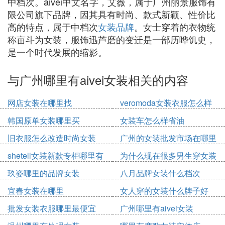
中档次。aivei中文名字，艾薇，属于广州丽景服饰有
限公司旗下品牌，因其具有时尚、款式新颖、性价比
高的特点，属于中档次
女装品牌
。女士穿着的衣物统
称亩斗为女装，服饰迅芦磨的变迁是一部历哗饥史，
是一个时代发展的缩影。
与广州哪里有aivei女装相关的内容
网店女装在哪里找
veromoda女装衣服怎么样
韩国原单女装哪里买
女装车怎么样省油
旧衣服怎么改造时尚女装
广州的女装批发市场在哪里
shetell女装新款专柜哪里有
为什么现在很多男生穿女装
玖姿哪里的品牌女装
八月品牌女装什么档次
宜春女装在哪里
女人穿的女装什么牌子好
批发女装衣服哪里最便宜
广州哪里有aivei女装