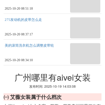
2025-10-20 08:51:18
275发动机的皮带怎么走
2025-10-20 08:37:17
美的滚筒洗衣机怎么调整皮带轮
2025-10-20 08:34:10
广州哪里有aivei女装
发布时间: 2025-10-19 14:03:08
㈠ 艾薇女装属于什么档次