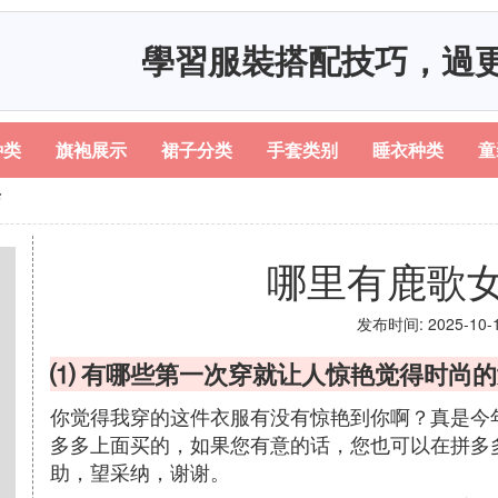
學習服裝搭配技巧，過
种类
旗袍展示
裙子分类
手套类别
睡衣种类
童
店
哪里有鹿歌
发布时间: 2025-10-19
⑴ 有哪些第一次穿就让人惊艳觉得时尚
你觉得我穿的这件衣服有没有惊艳到你啊？真是今年
多多上面买的，如果您有意的话，您也可以在拼多
助，望采纳，谢谢。