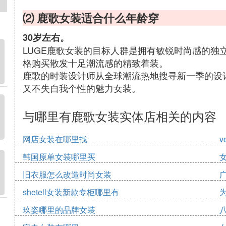
⑵ 鹿歌女装适合什么年龄穿
30岁左右。
LUGE鹿歌女装的目标人群是拥有敏锐时尚感的独
格购买散发十足潮流感的精致着装。
鹿歌的时装设计师从全球潮流热地搜寻新一季的设
又不失自我个性的魅力女装。
与哪里有鹿歌女装实体店相关的内容
网店女装在哪里找
v
韩国原单女装哪里买
旧衣服怎么改造时尚女装
shetell女装新款专柜哪里有
玖姿哪里的品牌女装