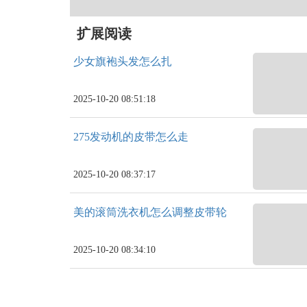
扩展阅读
少女旗袍头发怎么扎
2025-10-20 08:51:18
275发动机的皮带怎么走
2025-10-20 08:37:17
美的滚筒洗衣机怎么调整皮带轮
2025-10-20 08:34:10