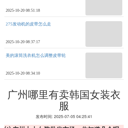
2025-10-20 08:51:18
275发动机的皮带怎么走
2025-10-20 08:37:17
美的滚筒洗衣机怎么调整皮带轮
2025-10-20 08:34:10
广州哪里有卖韩国女装衣
服
发布时间: 2025-07-05 04:25:41