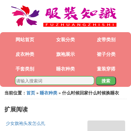
网站首页
女装分类
皮带类别
皮衣种类
旗袍展示
裙子分类
手套类别
睡衣种类
童装穿搭
搜索
当前位置：
首页
»
睡衣种类
» 什么时候回家什么时候换睡衣
扩展阅读
少女旗袍头发怎么扎