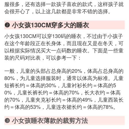
服很多，还有选择一款孩子喜欢的款式，这样孩子就
会很开心了，以上这几款都是非常不错的选择。
❷ 小女孩130CM穿多大的睡衣
小女孩130CM可以穿130码的睡衣，不过由于小孩子
在这个年龄段正在长身体，而且现在又是在冬天，可
以根据实际情况买大一点码数的睡衣。下面是一些童
装的尺码对比表，可以参考一下：
一般，儿童的头部占总身高的20%，体高占总身高的
80%，为儿童选择服装时，通常以体高为标准。儿童
短裤长约＝体高的30%，儿童衬衫长约＝体高的5
0%，儿童长裤长约＝体高的70%，长大衣约＝体高
的70%，儿童夹克衫长约＝体高的49%，儿童西装长
约＝体高的53%，儿童连衣裙长约＝体高的78%。
❸ 小女孩睡衣薄款的裁剪方法