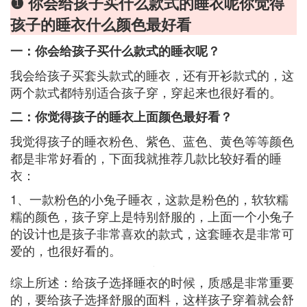
❶ 你会给孩子买什么款式的睡衣呢你觉得
孩子的睡衣什么颜色最好看
一：你会给孩子买什么款式的睡衣呢？
我会给孩子买套头款式的睡衣，还有开衫款式的，这
两个款式都特别适合孩子穿，穿起来也很好看的。
二：你觉得孩子的睡衣上面颜色最好看？
我觉得孩子的睡衣粉色、紫色、蓝色、黄色等等颜色
都是非常好看的，下面我就推荐几款比较好看的睡
衣：
1、一款粉色的小兔子睡衣，这款是粉色的，软软糯
糯的颜色，孩子穿上是特别舒服的，上面一个小兔子
的设计也是孩子非常喜欢的款式，这套睡衣是非常可
爱的，也很好看的。
综上所述：给孩子选择睡衣的时候，质感是非常重要
的，要给孩子选择舒服的面料，这样孩子穿着就会舒