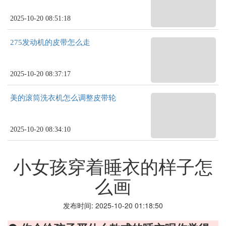
2025-10-20 08:51:18
275发动机的皮带怎么走
2025-10-20 08:37:17
美的滚筒洗衣机怎么调整皮带轮
2025-10-20 08:34:10
小女孩穿着睡衣的样子怎
么画
发布时间: 2025-10-20 01:18:50