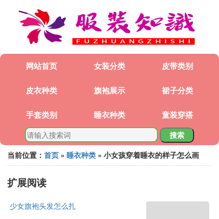
网站首页
女装分类
皮带类别
皮衣种类
旗袍展示
裙子分类
手套类别
睡衣种类
童装穿搭
搜索
当前位置：
首页
»
睡衣种类
» 小女孩穿着睡衣的样子怎么画
扩展阅读
少女旗袍头发怎么扎