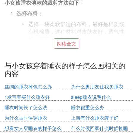
：
小女孩睡衣薄款的裁剪方法如下
：
选择布料
选择一块柔软舒适的布料，最好是棉质或
有机棉质，这种材料对皮肤友好，透气性
好，非常适合制作睡衣。
阅读全文
布料的颜色和图案可以根据小女孩的喜好
来选择，以增加睡衣的吸引力。
：
测量身体尺寸
与小女孩穿着睡衣的样子怎么画相关的
内容
为小女孩测量身高、肩宽、胸围和腰围，
以确保裁剪出的睡衣合身。
测量时要确保准确，以避免裁剪出的睡衣
丝绸的睡衣掉色怎么办
为什么男朋友让我买睡衣
尺寸不合适。
1发宝宝买什么睡衣好
sleep睡衣说明什么
：
裁剪布料
睡衣时间长了怎么洗
睡衣很重怎么办
根据测量结果和所需的睡衣款式，在纸上
为什么古时候穿睡衣
上海有什么睡衣牌子好
画出一个基本的睡衣图案，并将其剪下来
作为模板。
想看女人穿睡衣的样子怎么
什么时候回家什么时候换睡