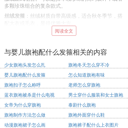
多颗珍珠组合的复杂款式。
：丝绒材质自带高级感，适合秋冬季节，搭
丝绒发箍
配大衣或毛衣，显得优雅大方。
阅读全文
2.
甜美风
：蝴蝶结是甜美风格的代表，可以选择丝
蝴蝶结发饰
与婴儿旗袍配什么发箍相关的内容
带蝴蝶结、蕾丝蝴蝶结或金属蝴蝶结，搭配蓬松的卷
发或半扎发，显得可爱俏皮。
少女旗袍头发怎么扎
旗袍冬天怎么穿不冷
：小花朵发夹适合春夏季节，搭配清新的连
花朵发夹
衣裙或碎花裙，增添少女感。
婴儿旗袍配什么发箍
怎么知道旗袍有味
3.
旗袍扣子怎么称呼
老师怎么穿旗袍
简约风
蓝衣旗袍被杀是什么电视
男士穿什么服装和女士旗袍
：几何形状的金属发夹简约时尚，适合日常
金属发夹
搭配图片欣赏
通勤或休闲装束。可以选择金色、银色或玫瑰金色，
女帝为什么穿旗袍
泰剧什么旗袍
搭配直发或低马尾，显得干练利落。
旗袍制作方法怎么做
旗袍外面穿什么鞋
：黑色发圈是百搭单品，适合各种场合。可
黑色发圈
动漫旗袍裙子怎么画
旗袍裤子配什么上衣图片
以选择带有小装饰的发圈，增加细节感。