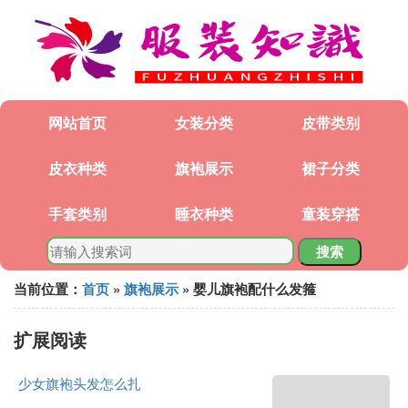
网站首页
女装分类
皮带类别
皮衣种类
旗袍展示
裙子分类
手套类别
睡衣种类
童装穿搭
搜索
当前位置：
首页
»
旗袍展示
» 婴儿旗袍配什么发箍
扩展阅读
少女旗袍头发怎么扎