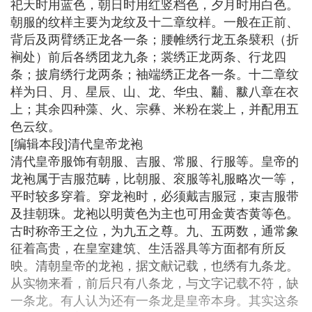
祀天时用蓝色，朝日时用红竖档色，夕月时用白色。
朝服的纹样主要为龙纹及十二章纹样。一般在正前、
背后及两臂绣正龙各一条；腰帷绣行龙五条襞积（折
裥处）前后各绣团龙九条；裳绣正龙两条、行龙四
条；披肩绣行龙两条；袖端绣正龙各一条。十二章纹
样为日、月、星辰、山、龙、华虫、黼、黻八章在衣
上；其余四种藻、火、宗彝、米粉在裳上，并配用五
色云纹。
[编辑本段]清代皇帝龙袍
清代皇帝服饰有朝服、吉服、常服、行服等。皇帝的
龙袍属于吉服范畴，比朝服、衮服等礼服略次一等，
平时较多穿着。穿龙袍时，必须戴吉服冠，束吉服带
及挂朝珠。龙袍以明黄色为主也可用金黄杏黄等色。
古时称帝王之位，为九五之尊。九、五两数，通常象
征着高贵，在皇室建筑、生活器具等方面都有所反
映。清朝皇帝的龙袍，据文献记载，也绣有九条龙。
从实物来看，前后只有八条龙，与文字记载不符，缺
一条龙。有人认为还有一条龙是皇帝本身。其实这条