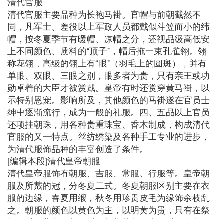
清代官服
清代官服主要品种为长袍马褂。官帽与前朝截然不
同，凡军士、差役以上军政人员都戴似斗笠而小的纬
帽，按冬夏季节有暖帽、凉帽之分，还视品级高低安
上不同颜色、质料的“顶子”，帽后拖一束孔雀翎。翎
称花翎，高级的翎上有“眼”（羽毛上的圆斑），并有
单眼、双眼、三眼之别，眼多者为贵，只有亲王或功
勋卓着的大臣才被赏戴。皇帝有时还赏穿黄马褂，以
示特别恩宠。影响所及，其他颜色的马褂遂在官员士
绅中逐渐流行，成为一般的礼服。四、五品以上官员
还项挂朝珠，用各种贵重珠宝、香木制成，构成清代
官服的又一特点。丝纺绣染及各种手工专业的进步，
为清代服饰品种的丰富创造了条件。
[编辑本段]清代皇帝朝服
清代皇帝服饰有朝服、吉服、常服、行服等。皇帝朝
服及所戴的冠，分冬夏二式。冬夏朝服区别主要在衣
服的边缘，春夏用缎，秋冬用珍贵皮毛为缘饰余枝乱
之。朝服的颜色以黄色为主，以明黄为贵，只有在祭