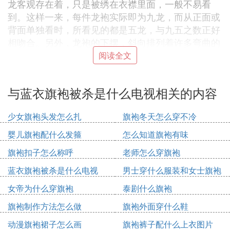
龙客观存在着，只是被绣在衣襟里面，一般不易看
到。这样一来，每件龙袍实际即为九龙，而从正面或
背面单独看时，所看见的都是五龙，与九五之数正好
相吻合。另外，龙袍的下摆，斜向排列着许多弯曲的
线条，名谓水脚。水脚之上，还有许多波浪翻滚的水
阅读全文
浪，水浪之上，又立有山石宝物，俗称“海水江涯”，
它除了表示绵延不断的吉祥含意之外，还有“一统山
与蓝衣旗袍被杀是什么电视相关的内容
河”和“万世升平”的寓意。
[编辑本段]清代皇后凤袍
少女旗袍头发怎么扎
旗袍冬天怎么穿不冷
皇后常服样式，与满族贵妇服饰基本相似，圆领、大
襟，衣领、衣袖及衣襟边缘，都饰有宽花边，只是图
婴儿旗袍配什么发箍
怎么知道旗袍有味
案有所不同。本图展示的服装纹样为凤穿牡丹。整件
旗袍扣子怎么称呼
老师怎么穿旗袍
服装在鲜艳的蓝色缎地上，绣八只彩凤，彩凤中间，
穿插数朵牡丹。牡丹的颜色处理得净穆而素雅，色彩
蓝衣旗袍被杀是什么电视
男士穿什么服装和女士旗袍
变化惟妙，具有传统的山水画特点。与此相反，凤的
搭配图片欣赏
女帝为什么穿旗袍
泰剧什么旗袍
颜色比较浓重，红绿对比度极为强烈，具有典型民族
旗袍制作方法怎么做
旗袍外面穿什么鞋
风格和时代特色。
[编辑本段]清代宫廷服饰氅衣
动漫旗袍裙子怎么画
旗袍裤子配什么上衣图片