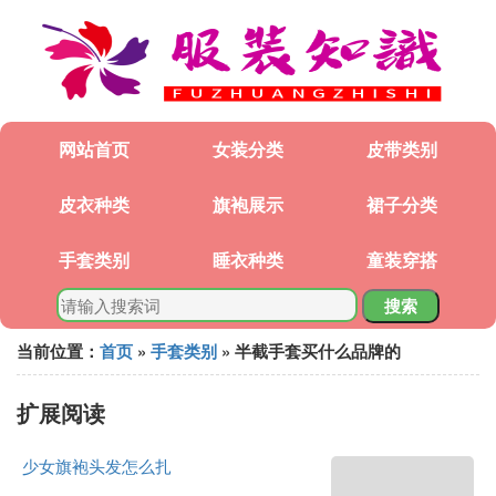
网站首页
女装分类
皮带类别
皮衣种类
旗袍展示
裙子分类
手套类别
睡衣种类
童装穿搭
搜索
当前位置：
首页
»
手套类别
» 半截手套买什么品牌的
扩展阅读
少女旗袍头发怎么扎