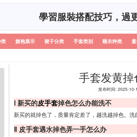
學習服裝搭配技巧，過
种类
旗袍展示
裙子分类
手套类别
睡衣种类
童
手套发黄掉
发布时间: 2025-10-19
Ⅰ 新买的
皮手套
掉色怎么办能洗不
新买的就掉色了，质量肯定差了，越洗越掉色。洗
Ⅱ 皮手套遇水掉色弄一手怎么办