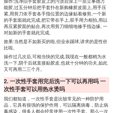
操作:洗净旧手套胶皮上的污渍后涂上一层立事德万
能胶,过五分钟后把手套扑在新购橡胶皮面上,用手压
紧,用剪刀依手套各手指位置的边缘贴着修剪,一个新
的手套面就此完成,把它带在手上,双手用力相拍,用以
再压紧胶面的贴合,再次用剪刀细细地修手指边缘, 一
对如新的手套就此完成,
效果:当然是不如新买的啦,但业余踢球,讲求的是性价
比啦。
操作过几次后,可相当快的完成,我现在一般都稍为水
洗一下,阴干后就直接贴胶皮,也就十分钟的功夫,如此
又可再用二三个月。
2. 一次性手套用完后洗一下可以再用吗 一
次性手套可以用热水烫吗
我们都知道，一次性手套是比较常见的一种防护用
品，它具有很强的保护作用，可以隔离病毒，防止病
毒感染，很多人都会经常使用一次性手套。那么一次