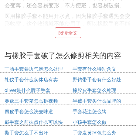
会变薄，还会容易变形，不方便戴，也容易破损。
医用橡胶手套不能用开水煮，因为橡胶手套遇热会变
形收缩，这个收缩就不能使用了，所以橡胶手套不能
用热水煮，可以用酒精、双氧水消毒后再次使用（但
阅读全文
是再次使用不能用在医用环境的）！
戴一次性手套的正确方法
与橡胶手套破了怎么修剪相关的内容
1、找到合适的尺寸：戴手套之前，必须找到合适自
丁腈手套卷边气泡怎么处理
手套有什么特别含义
己手部尺寸的一次性手套。如果手套尺寸不合适，就
很容易破损，危及到用户的安全。例如太紧的手套容
礼仪手套什么实体店有卖
野钓带手套有什么好处
易被刺穿、撕裂，同时会减少手部的灵活性；太松的
oliver是什么牌子手套
橡胶皮手套怎么处理
手套容易产生褶皱，导致难以抓握。
赛欧三手套箱怎么拆视频
半截手套买什么品牌的
穿戴者可以伸直手指来确定手套是否太小。如果手套
被拉伸，就说明手套太小。拇指和手掌处发生破损的
麂皮手套怎么洗去味道
手套花边怎么钩
话表明手套可能太小了。
戴手套之前抹点什么可以快
小孩手套怎么做
2、戴手套：第一步是要在一个干净的场所戴手套。
速戴上
撕手套怎么手不出汗
手套发黄掉色怎么办