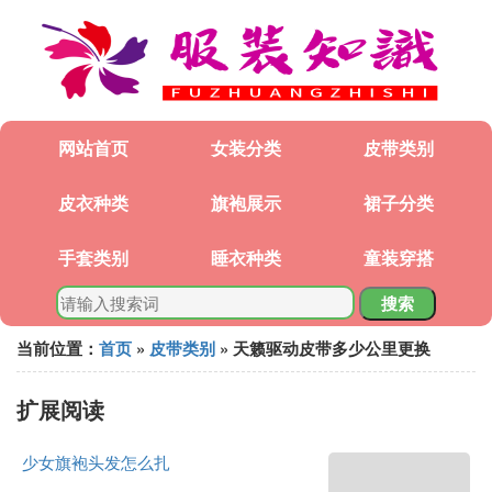
网站首页
女装分类
皮带类别
皮衣种类
旗袍展示
裙子分类
手套类别
睡衣种类
童装穿搭
搜索
当前位置：
首页
»
皮带类别
» 天籁驱动皮带多少公里更换
扩展阅读
少女旗袍头发怎么扎