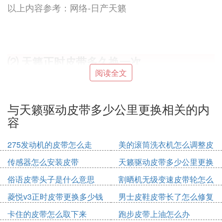
以上内容参考：网络-日产天籁
⑵ 天籁
正时皮带
多久换一次
阅读全文
天籁正时皮带8-10万公里更换。发动机正时皮带的主
要作用是驱动发动机的配气机构使引擎进、排气门在
适当的时候开启或关闭以保证发动机气缸能够正常地
与天籁驱动皮带多少公里更换相关的内
吸气和排气。以下是正时链条（皮带）的更换步骤：
容
1、将气门室盖拆开曲轴
皮带轮
拆卸掉把正时链条外
壳拆掉；转动曲轴将曲轴转到一缸上止点将曲轴固定
275发动机的皮带怎么走
美的滚筒洗衣机怎么调整皮
镙丝拧上固定住曲轴；2、转动进排气凸轮轴凸轮轴
带轮
传感器怎么安装皮带
天籁驱动皮带多少公里更换
后端有凹槽将两根凸轮轴凹槽平衡对齐将专用工具卡
进去；3、拆下旧链条装上新链条。曲轴皮带轮也是
俗语皮带头子是什么意思
割晒机无级变速皮带轮怎么
没有滑键的安装时皮带轮上面有一个圆孔对正链条外
拆
菱悦v3正时皮带更换多少钱
男士皮鞋皮带长了怎么修复
壳上面的凹槽里；4、曲轴位置传感器是可以调整的
卡住的皮带怎么取下来
跑步皮带上油怎么办
安装时要不间隙调整到位不然会报故障码；曲轴链轮