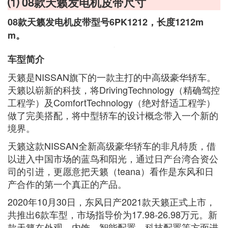
⑴ 08款天籁发电机皮带尺寸
08款天籁发电机皮带型号6PK1212，长度1212m
m。
车型简介
天籁是NISSAN旗下的一款主打的中高级豪华轿车。
天籁以崭新的科技，将DrivingTechnology（精确驾控
工程学）及ComfortTechnology（绝对舒适工程学）
做了完美搭配，将中型轿车的设计概念带入一个新的
境界。
天籁这款NISSAN全新高级豪华轿车的非凡特质，借
以进入中国市场的蓝鸟和阳光，通过日产台湾合资公
司的引进，更愿意把天籁（teana）看作是东风和日
产合作的第一个真正的产品。
2020年10月30日，东风日产2021款天籁正式上市，
共推出6款车型，市场指导价为17.98-26.98万元。新
款天籁在外观、内饰、智能配置、科技配置等方面进