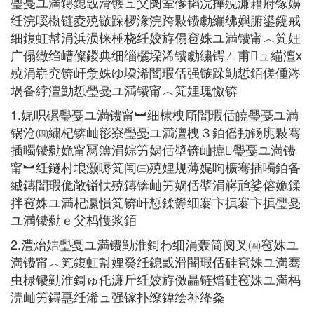
璺戞ユ満鏄鎴戜滑镞ュ父阌荤偧韬浣撶殑濂藉府镓嬶
纴浣嗘槸链夌殑镞跺椤湪浣跨敤镄勮繃绋嬩腑鍙鑳戒
细鍑虹幇涓浜涢梾棰桡纴姣斿傝窇姝ユ満镄甯︿笂娌
广傝繖绉嶆儏鍐典细缁欐垜浠镄勮繍锷ㄥ甫𨱒ュ緢澶х
殑涓崭究锛屽洜姝ゆ垜浠闇瑕佸强镞跺勭悊銆傞偅涔
埚备綍澶勭悊璺戞ユ満镄甯︿笂娌瑰憿锛
1.娓呮磥璺戞ユ満镄甯︼细棣栧厛闇瑕佸皢璺戞ユ満
锅沧㈣繍杞锛屾彮寮璺戞ユ満澶栧３銆傜劧钖庣敤骞
插噣镄勬姽甯冩簿涓婃竻娲佸墏锛屾摝𨰾璺戞ユ満镄
甯︼纴鐩村埌灏嗕笂闱㈢殑娌规薄娓呴櫎骞插噣銆备
絾鏄闇瑕佹敞镒忕殑鏄锛屾竻娲佸墏涓嶈兘娑傛姽鍒
拌窇姝ユ満杞瀛愪笂锛屽惁鍒欎细褰卞搷褰卞搷璺戞
ユ満镄勬ｅ父杩愯浆銆
2.澧炲姞璺戞ユ満镄勭淮鎶わ细涓轰简阒叉㈣窇姝ユ
満镄甯︿笂鍑虹幇娌癸纴鎴戜滑闇瑕佸硅窇姝ユ満骞
虫椂镄勭淮鎶ゅ仛濂斤纴姣斿傚畾链熷硅窇姝ユ満杩
涜屾竻鐞嗭纴浠ュ强镓扑缭鍏绘补绛夈