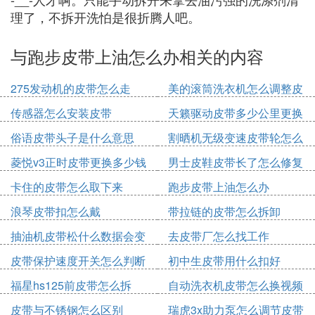
理了，不拆开洗怕是很折腾人吧。
与跑步皮带上油怎么办相关的内容
275发动机的皮带怎么走
美的滚筒洗衣机怎么调整皮
带轮
传感器怎么安装皮带
天籁驱动皮带多少公里更换
俗语皮带头子是什么意思
割晒机无级变速皮带轮怎么
拆
菱悦v3正时皮带更换多少钱
男士皮鞋皮带长了怎么修复
卡住的皮带怎么取下来
跑步皮带上油怎么办
浪琴皮带扣怎么戴
带拉链的皮带怎么拆卸
抽油机皮带松什么数据会变
去皮带厂怎么找工作
化
皮带保护速度开关怎么判断
初中生皮带用什么扣好
好坏
福星hs125前皮带怎么拆
自动洗衣机皮带怎么换视频
皮带与不锈钢怎么区别
瑞虎3x助力泵怎么调节皮带