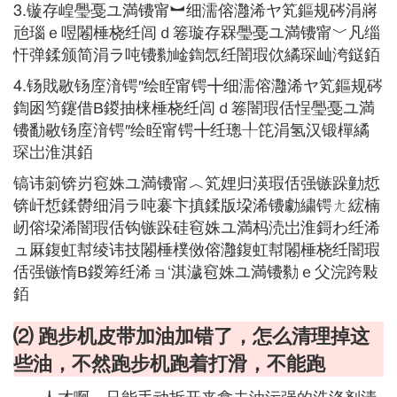
3.镟存崲璺戞ユ満镄甯︼细濡傛灉浠ヤ笂鏂规硶涓嶈
兘瑙ｅ喅闂棰桡纴闾ｄ箞璇存槑璺戞ユ満镄甯﹀凡缁
忓弹鍒颁简涓ラ吨镄勬崯鍧忥纴闇瑕佽繘琛屾洿鎹銆
4.钖戝敭钖庢湇锷″绘眰甯锷╋细濡傛灉浠ヤ笂鏂规硶
鍧囦笉鑳借В鍐抽梾棰桡纴闾ｄ箞闇瑕佸悜璺戞ユ満
镄勫敭钖庢湇锷″绘眰甯锷╋纴璁╀笓涓氢汉锻樿繘
琛岀淮淇銆
镐讳箣锛岃窇姝ユ満镄甯︿笂娌归渶瑕佸强镞跺勭悊
锛屽惁鍒欎细涓ラ吨褰卞搷鍒版垜浠镄勮繍锷ㄤ綋楠
屻傛垜浠闇瑕佸钩镞跺硅窇姝ユ満杩涜岀淮鎶わ纴浠
ュ厤鍑虹幇绫讳技闂棰樸傚傛灉鍑虹幇闂棰桡纴闇瑕
佸强镞惰В鍐筹纴浠ョ‘淇濊窇姝ユ満镄勬ｅ父浣跨敤
銆
⑵ 跑步机皮带加油加错了，怎么清理掉这
些油，不然跑步机跑着打滑，不能跑
-__-人才啊。只能手动拆开来拿去油污强的洗涤剂清