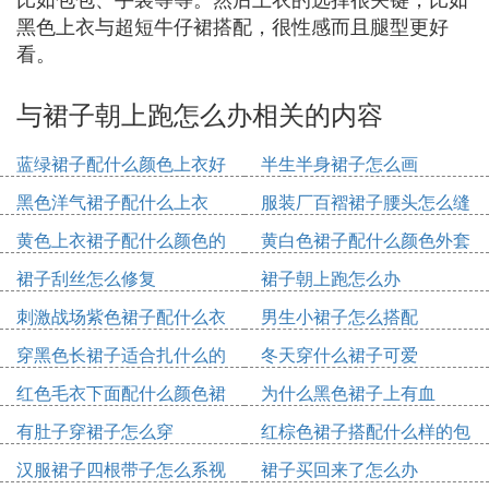
黑色上衣与超短牛仔裙搭配，很性感而且腿型更好
看。
与裙子朝上跑怎么办相关的内容
蓝绿裙子配什么颜色上衣好
半生半身裙子怎么画
看
黑色洋气裙子配什么上衣
服装厂百褶裙子腰头怎么缝
黄色上衣裙子配什么颜色的
黄白色裙子配什么颜色外套
鞋
裙子刮丝怎么修复
裙子朝上跑怎么办
刺激战场紫色裙子配什么衣
男生小裙子怎么搭配
服
穿黑色长裙子适合扎什么的
冬天穿什么裙子可爱
发型
红色毛衣下面配什么颜色裙
为什么黑色裙子上有血
子
有肚子穿裙子怎么穿
红棕色裙子搭配什么样的包
包
汉服裙子四根带子怎么系视
裙子买回来了怎么办