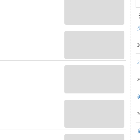
2
2
2