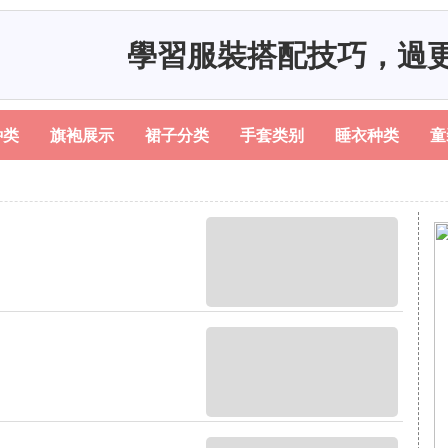
學習服裝搭配技巧，過
种类
旗袍展示
裙子分类
手套类别
睡衣种类
童