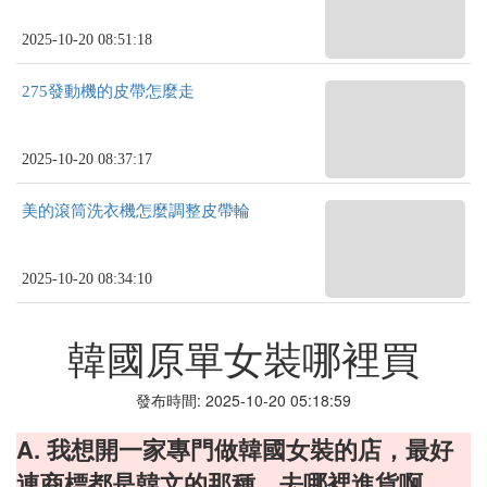
2025-10-20 08:51:18
275發動機的皮帶怎麼走
2025-10-20 08:37:17
美的滾筒洗衣機怎麼調整皮帶輪
2025-10-20 08:34:10
韓國原單女裝哪裡買
發布時間: 2025-10-20 05:18:59
A. 我想開一家專門做韓國女裝的店，最好
連商標都是韓文的那種，去哪裡進貨啊