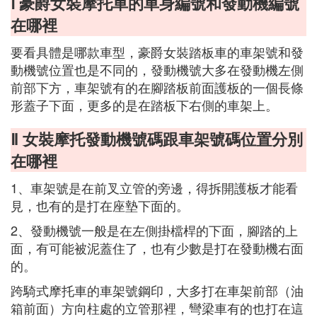
Ⅰ 豪爵女裝摩托車的車身編號和發動機編號
在哪裡
要看具體是哪款車型，豪爵女裝踏板車的車架號和發
動機號位置也是不同的，發動機號大多在發動機左側
前部下方，車架號有的在腳踏板前面護板的一個長條
形蓋子下面，更多的是在踏板下右側的車架上。
Ⅱ 女裝摩托發動機號碼跟車架號碼位置分別
在哪裡
1、車架號是在前叉立管的旁邊，得拆開護板才能看
見，也有的是打在座墊下面的。
2、發動機號一般是在左側掛檔桿的下面，腳踏的上
面，有可能被泥蓋住了，也有少數是打在發動機右面
的。
跨騎式摩托車的車架號鋼印，大多打在車架前部（油
箱前面）方向柱處的立管那裡，彎梁車有的也打在這