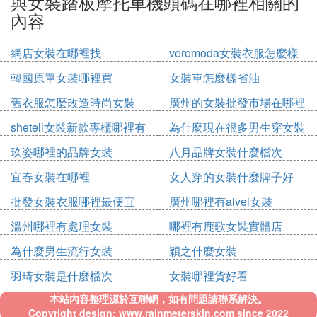
與女裝踏板摩托車機頭碼在哪裡相關的
內容
網店女裝在哪裡找
veromoda女裝衣服怎麼樣
韓國原單女裝哪裡買
女裝車怎麼樣省油
舊衣服怎麼改造時尚女裝
廣州的女裝批發市場在哪裡
shetell女裝新款專櫃哪裡有
為什麼現在很多男生穿女裝
玖姿哪裡的品牌女裝
八月品牌女裝什麼檔次
宜春女裝在哪裡
女人穿的女裝什麼牌子好
批發女裝衣服哪裡最便宜
廣州哪裡有aivei女裝
溫州哪裡有處理女裝
哪裡有鹿歌女裝實體店
為什麼男生流行女裝
穎之什麼女裝
羽琦女裝是什麼檔次
女裝哪裡貨好看
本站內容整理源於互聯網，如有問題請聯系解決。
Copyright design: www.rainmeterskin.com since 2022