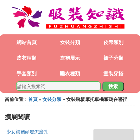
網站首頁
女裝分類
皮帶類別
皮衣種類
旗袍展示
裙子分類
手套類別
睡衣種類
童裝穿搭
搜索
當前位置：
首頁
»
女裝分類
» 女裝踏板摩托車機頭碼在哪裡
擴展閱讀
少女旗袍頭發怎麼扎