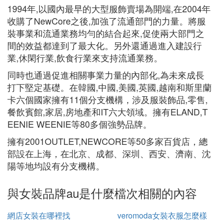
1994年,以國內最早的大型服飾賣場為開端,在2004年
收購了NewCore之後,加強了流通部門的力量。將服
裝事業和流通業務均勻的結合起來,促使兩大部門之
間的效益都達到了最大化。另外還通過進入建設行
業,休閑行業,飲食行業來支持流通業務。
同時也通過促進相關事業力量的內部化,為未來成長
打下堅定基礎。在韓國,中國,美國,英國,越南和斯里蘭
卡六個國家擁有11個分支機構，涉及服裝飾品,零售,
餐飲賓館,家居,房地產和IT六大領域。擁有ELAND,T
EENIE WEENIE等80多個強勢品牌。
擁有2001OUTLET,NEWCORE等50多家百貨店，總
部設在上海，在北京、成都、深圳、西安、濟南、沈
陽等地均設有分支機構。
與女裝品牌au是什麼檔次相關的內容
網店女裝在哪裡找
veromoda女裝衣服怎麼樣