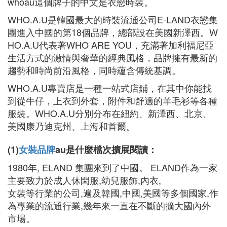
whoau這個牌子的中文是衣戀時裝。
WHO.A.U是韓國最大的時裝流通公司E-LAND衣戀集
團進入中國的第18個品牌，總部設在美國新澤西。W
HO.A.U代表著WHO ARE YOU，充滿著加利福尼亞
生活方式的激情與奢華的經典風格，品牌擁有最新的
趨勢和時尚前沿風格，同時蘊含傳統基調。
WHO.A.U專賣店是一種一站式店鋪，在其中你能找
到從牛仔，上衣到外套，附件和舒適的羊毛衫等各種
服裝。WHO.A.U分別分布在紐約、新澤西、北京、
美國康乃迪克州、上海和首爾。
(1)
女裝品牌
au是什麼檔次擴展閱讀：
1980年, ELAND 集團來到了中國。 ELAND作為一家
主要致力於成人休閑服,幼兒服飾,內衣,
女裝等行業的公司,遍及韓國,中國,美國等多個國家,作
為專業的流通行業,幾年來一直在不斷的擴大國內外
市場。