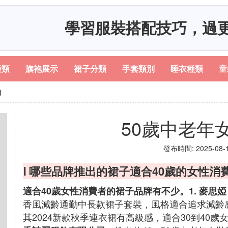
學習服裝搭配技巧，過
種類
旗袍展示
裙子分類
手套類別
睡衣種類
童
拍
50歲中老年
發布時間: 2025-08-11
Ⅰ 哪些品牌推出的裙子適合40歲的女性消
適合40歲女性消費者的裙子品牌有不少。
1. 麥思婭
香風減齡通勤中長款裙子套裝，風格適合追求減齡
其2024新款秋季連衣裙有高級感，適合30到40