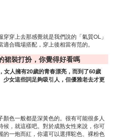
服穿穿上去那感覺就是我們說的「氣質OL」
當適合職場搭配，穿上後相當有范的。
奶的裙裝打扮，你覺得好看嗎
，女人擁有20歲的青春漂亮，而到了60歲
、少女這些詞足夠吸引人，但優雅老去才更
子顏色一般都是深黃色的。很有可能很多人
時候，就這樣吧。對於成熟女性來說，你可
麗的一炮而紅，你還可以選擇駝色、裸粉色