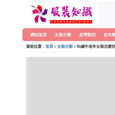
網站首頁
女裝分類
皮帶類別
皮衣
當前位置：
首頁
»
女裝分類
» 50歲中老年女裝怎麼