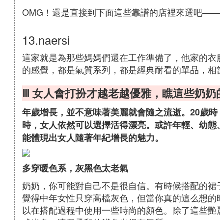
OMG！還是直接到下面這些靠譜的店裡來選吧——
13.naersi
這家就是為那些媽媽們還在工作準備了，他家的衣
的感覺，都是氣質系列，都是經典耐看的單品，相
Ⅲ 女人會打扮才越老越優雅，瞧這些奶
年歲增長，並不意味著美麗就會隨之流逝。20歲時
時，女人依然可以選擇活得漂亮。或許年輕、幼態
能體現出女人隨著年紀增長的魅力。
多穿暖色系，灰黑色太老氣
奶奶，你可能對自己不是很自信。有時候搭配的裙
覺得中年女性只穿高檔灰色，但當你真的這么想的
以在搭配過程中使用一些時尚的顏色。除了這些艷