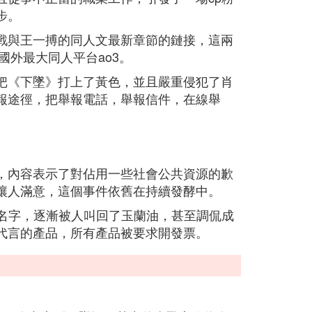
步。
戰與王一搏的同人文最新章節的鏈接，這兩
了國外最大同人平台ao3。
把《下墜》打上了黃色，並且嚴重侵犯了肖
報途徑，把舉報電話，舉報信件，在線舉
，內容表示了對佔用一些社會公共資源的歉
讓人滿意，這個事件依舊在持續發酵中。
氣名字，逐漸被人叫回了玉蘭油，甚至調侃成
代言的產品，所有產品被要求開發票。