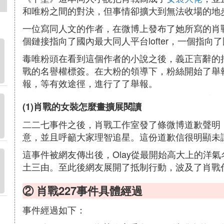
和唯粉之間的對決，但事情卻擴大到無法收場的地
一位寫同人文的作者，在微博上發布了她所寫的肖
個鏈接指向了國內最大同人平台lofter，一個指向
毒唯粉頭在看到這個作者的小說之後，義正言辭的
戰的名譽權標簽。在大粉的領導下，粉絲開始了舉
報，等有效途徑，進行了了舉報。
(1)肖戰的女裝怎麼畫擴展閱讀
二二七事件之後，肖戰工作室發了條微博道歉聲明
意，並且呼籲大家理智追星。這份道歉信很明顯未
這事件被網友傳出後，Olay從最開始高大上的洋
土三由。至此後網友展開了抵制行動，波及了肖戰
② 肖戰227事件具體經過
事件經過如下：