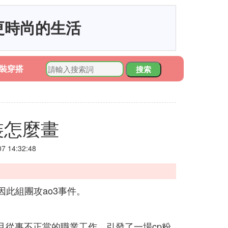
更時尚的生活
裝穿搭
搜索
裝怎麼畫
 14:32:48
因此組團攻ao3事件。
且從事不正當的職業工作，引發了一場cp粉