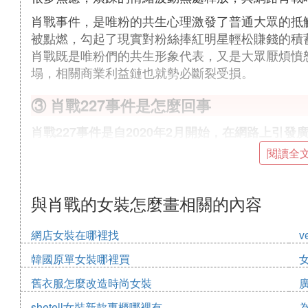
肖戰事件，是唯粉的共生心理激發了普通大眾的抵
被點燃，勾起了現實對粉絲捧紅明星輕松賺錢的積
肖戰既是唯粉們的共生形象代表，又是大眾厭煩憤
塌，相關商業利益鏈也就勢必斷裂受損。
③ 肖戰227事件是怎麼回事
肖戰227事件是自2020年2月開始，在網路上引
閱讀全
2020年2月24日因為某位寫手在同人文網站AO
戰定位為有性別認知障礙的發廊妹，並插圖肖戰女
2月26日下午起，事件開始蔓延，有人開始在社交
與肖戰的女裝怎麼畫相關的內容
群情激憤，進行有組織的不斷投訴舉報行為，最終
隨後引發了眾怒，次日包括同人圈在內的各路網友
網店女裝在哪裡找
v
為「227大團結」。
韓國原單女裝哪裡買
舊衣服怎麼改造時尚女裝
shetell女裝新款專櫃哪裡有