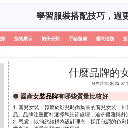
學習服裝搭配技巧，過
種類
旗袍展示
裙子分類
手套類別
睡衣種類
童
好
什麼品牌的
發布時間: 2025-07-18
❶ 國產
女裝品牌
有哪些質量比較好
1. 音兒女裝：隸屬於影兒時尚集團的音兒女裝，
品。品牌注重面料選擇和細節處理，追求優雅與舒
2. 恩裳：以簡約結構為設計理念，採用低調的色