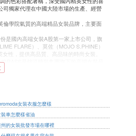
格和低調的色彩搭配著稱，深受國內精英女性的喜
公司獨家代理在中國大陸市場的生產、經營
有經典英倫學院氣質的高端精品女裝品牌，主要面
姿股份是國內高端女裝A股第一家上市公司，旗
 FLARE）、莫佐（MOJO S.PHINE）
市精英女性，提供高品質、高品味的時尚女裝。
：VGRASS是錦泓時裝集團旗下的高端女裝品
文
於心，維美於形」的品牌理念。該品牌在全國
地素時尚是一家多品牌運作的服飾時尚集團，旗
經得起時間檢驗的真我與臻品。該品牌在全國
eromoda女裝衣服怎麼樣
A是欣賀集團旗下的高端女裝品牌之一，專注於創
國擁有多家門店，且業績表現穩定。
女裝車怎麼樣省油
lg：Marisfrolg是深圳瑪絲菲爾時裝股份有
廣州的女裝批發市場在哪裡
計風格和媲美高級手工定製的精細工藝聞
為什麼現在很多男生穿女裝