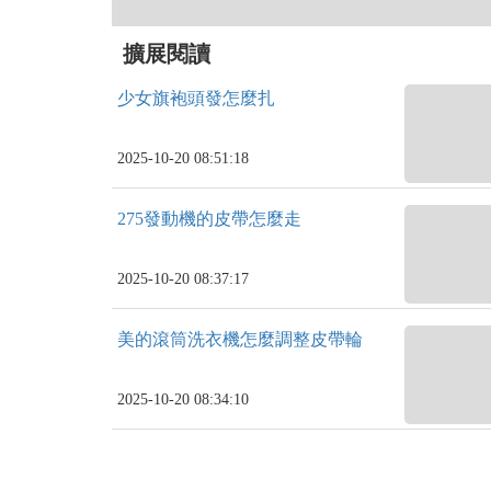
擴展閱讀
少女旗袍頭發怎麼扎
2025-10-20 08:51:18
275發動機的皮帶怎麼走
2025-10-20 08:37:17
美的滾筒洗衣機怎麼調整皮帶輪
2025-10-20 08:34:10