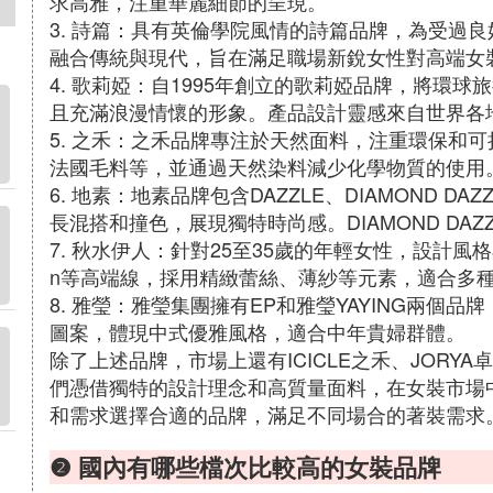
求高雅，注重華麗細節的呈現。
3. 詩篇：具有英倫學院風情的詩篇品牌，為受過
融合傳統與現代，旨在滿足職場新銳女性對高端女
4. 歌莉婭：自1995年創立的歌莉婭品牌，將環
且充滿浪漫情懷的形象。產品設計靈感來自世界各
5. 之禾：之禾品牌專注於天然面料，注重環保和
法國毛料等，並通過天然染料減少化學物質的使用
6. 地素：地素品牌包含DAZZLE、DIAMOND DA
長混搭和撞色，展現獨特時尚感。DIAMOND DA
7. 秋水伊人：針對25至35歲的年輕女性，設計風
n等高端線，採用精緻蕾絲、薄紗等元素，適合多
8. 雅瑩：雅瑩集團擁有EP和雅瑩YAYING兩個
圖案，體現中式優雅風格，適合中年貴婦群體。
除了上述品牌，市場上還有ICICLE之禾、JOR
們憑借獨特的設計理念和高質量面料，在女裝市場
和需求選擇合適的品牌，滿足不同場合的著裝需求
❷ 國內有哪些檔次比較高的女裝品牌