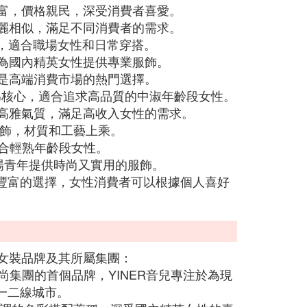
豐富，價格親民，深受消費者喜愛。
芙麗相似，滿足不同消費者的需求。
特點，適合職場女性和日常穿搭。
，為國內精英女性提供專業服飾。
，是高端消費市場的熱門選擇。
和工藝為核心，適合追求高品質的中淑年齡段女性。
強調高雅氣質，滿足高收入女性的需求。
款服飾，材質和工藝上乘。
，適合輕熟年齡段女性。
職場青年提供時尚又實用的服飾。
豐富的選擇，女性消費者可以根據個人喜好
端女裝品牌及其所屬集團：
時尚集團的首個品牌，YINER音兒專注於為現
一二線城市。