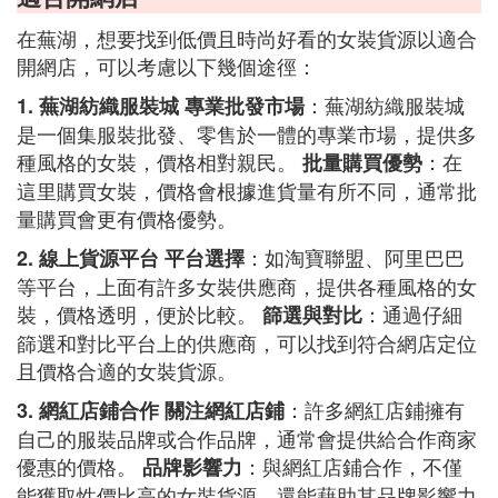
在蕪湖，想要找到低價且時尚好看的女裝貨源以適合
開網店，可以考慮以下幾個途徑：
：蕪湖紡織服裝城
1. 蕪湖紡織服裝城
專業批發市場
是一個集服裝批發、零售於一體的專業市場，提供多
種風格的女裝，價格相對親民。
：在
批量購買優勢
這里購買女裝，價格會根據進貨量有所不同，通常批
量購買會更有價格優勢。
：如淘寶聯盟、阿里巴巴
2. 線上貨源平台
平台選擇
等平台，上面有許多女裝供應商，提供各種風格的女
裝，價格透明，便於比較。
：通過仔細
篩選與對比
篩選和對比平台上的供應商，可以找到符合網店定位
且價格合適的女裝貨源。
：許多網紅店鋪擁有
3. 網紅店鋪合作
關注網紅店鋪
自己的服裝品牌或合作品牌，通常會提供給合作商家
優惠的價格。
：與網紅店鋪合作，不僅
品牌影響力
能獲取性價比高的女裝貨源，還能藉助其品牌影響力