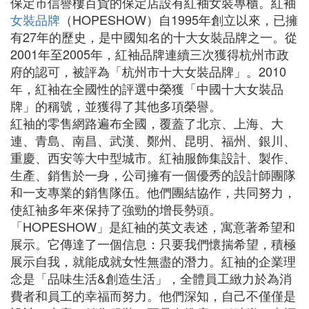
保定市信譽樓百貨的保定店設有紅袖女裝專櫃。紅袖
女裝品牌
（HOPESHOW）自1995年創立以來，已擁
有27年的歷史，是中國知名的十大女裝品牌之一。從
2001年至2005年，紅袖品牌連續三次獲得杭州市政
府的認可，被評為「杭州市十大女裝品牌」。2010
年，紅袖在全國性的評選中榮獲「中國十大女裝品
牌」的稱號，並獲得了其他多項榮譽。
紅袖的零售網路遍布全國，覆蓋了北京、上海、大
連、青島、南昌、武漢、鄭州、昆明、福州、銀川、
重慶、西安等大中型城市。紅袖服飾集設計、製作、
生產、銷售於一身，公司擁有一個優秀的設計師團隊
和一支專業的銷售隊伍。他們團結協作，共同努力，
使紅袖多年來保持了強勁的增長勢頭。
「HOPESHOW」是紅袖的英文表述，寓意著希望和
展示。它傳達了一個信息：只要我們懷揣希望，積極
展示自我，就能成就女性無盡的潛力。紅袖的企業理
念是「品味生活&創造生活」，全體員工緻力於為消
費者和員工的幸福而努力。他們深知，自己不僅僅是