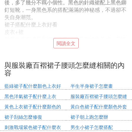
後，多了幾分不羈小個性。黑色的針織裙配上黑色鉚
釘短靴，一身黑色系的搭配滿滿的神秘感，不過卻不
失自身潮范。
裙子搭配什麼上衣好看
皮衣+裙
帥氣的皮衣總是和裙裝有著碰撞且獨特的美感，又颯
閱讀全文
又酷，除了展現裙裝的性感、甜美也能多出一份**自
信的灑脫。
襯衫+裙
與服裝廠百褶裙子腰頭怎麼縫相關的內
襯衫+長裙是大熱的搭配組合。氣質十足又顯得格外
容
的輕快柔和。不同的場合都能通過襯衫+裙的組合來
找到完美的對應搭配。
藍綠裙子配什麼顏色上衣好
半生半身裙子怎麼畫
針織單品+裙
看
黑色洋氣裙子配什麼上衣
服裝廠百褶裙子腰頭怎麼縫
一件寬松的大毛衣+長裙，非常的遮肉顯瘦，只露出
纖細的腳踝部分營造「老娘本來就很瘦」的既視感。
黃色上衣裙子配什麼顏色的
黃白色裙子配什麼顏色外套
上身較胖的姑娘，選擇V領，或者適當露膚且織線細
鞋
裙子刮絲怎麼修復
裙子朝上跑怎麼辦
密的毛衣款式更顯瘦。輕輕塞一點衣角拉長腿部比例
更顯高。
刺激戰場紫色裙子配什麼衣
男生小裙子怎麼搭配