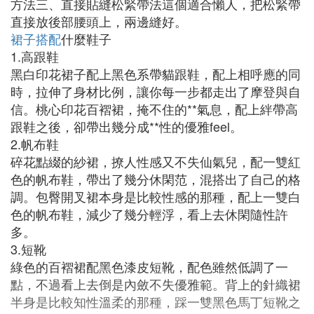
方法三、直接貼縫松緊帶法這個適合懶人，把松緊帶
直接放後部腰頭上，兩邊縫好。
裙子搭配
什麼鞋子
1.高跟鞋
黑白印花裙子配上黑色系帶貓跟鞋，配上相呼應的同
時，拉伸了身材比例，讓你每一步都走出了摩登與自
信。桃心印花百褶裙，掩不住的**氣息，配上絆帶高
跟鞋之後，卻帶出幾分成**性的優雅feel。
2.帆布鞋
碎花點綴的紗裙，撩人性感又不失仙氣兒，配一雙紅
色的帆布鞋，帶出了幾分休閑范，混搭出了自己的格
調。包臀開叉裙本身是比較性感的那種，配上一雙白
色的帆布鞋，減少了幾分輕浮，看上去休閑隨性許
多。
3.短靴
綠色的百褶裙配黑色漆皮短靴，配色雖然低調了一
點，不過看上去倒是內斂不失優雅範。背上的針織裙
半身是比較知性溫柔的那種，踩一雙黑色馬丁短靴之