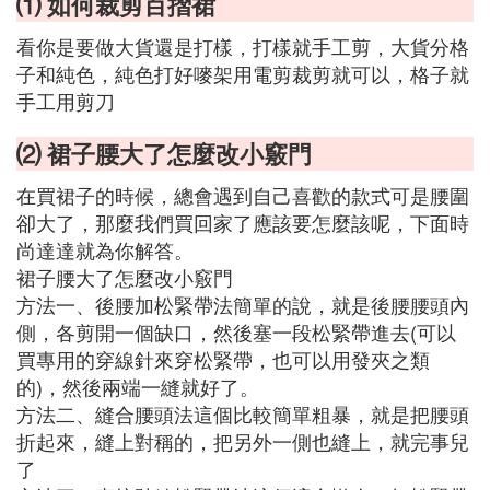
⑴ 如何裁剪百摺裙
看你是要做大貨還是打樣，打樣就手工剪，大貨分格
子和純色，純色打好嘜架用電剪裁剪就可以，格子就
手工用剪刀
⑵ 裙子腰大了怎麼改小竅門
在買裙子的時候，總會遇到自己喜歡的款式可是腰圍
卻大了，那麼我們買回家了應該要怎麼該呢，下面時
尚達達就為你解答。
裙子腰大了怎麼改小竅門
方法一、後腰加松緊帶法簡單的說，就是後腰腰頭內
側，各剪開一個缺口，然後塞一段松緊帶進去(可以
買專用的穿線針來穿松緊帶，也可以用發夾之類
的)，然後兩端一縫就好了。
方法二、縫合腰頭法這個比較簡單粗暴，就是把腰頭
折起來，縫上對稱的，把另外一側也縫上，就完事兒
了