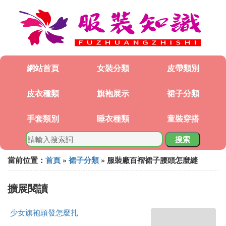
網站首頁
女裝分類
皮帶類別
皮衣種類
旗袍展示
裙子分類
手套類別
睡衣種類
童裝穿搭
搜索
當前位置：
首頁
»
裙子分類
» 服裝廠百褶裙子腰頭怎麼縫
擴展閱讀
少女旗袍頭發怎麼扎