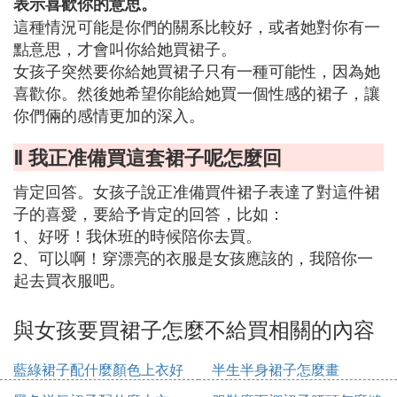
表示喜歡你的意思。
這種情況可能是你們的關系比較好，或者她對你有一
點意思，才會叫你給她買裙子。
女孩子突然要你給她買裙子只有一種可能性，因為她
喜歡你。然後她希望你能給她買一個性感的裙子，讓
你們倆的感情更加的深入。
Ⅱ 我正准備買這套裙子呢怎麼回
肯定回答。女孩子說正准備買件裙子表達了對這件裙
子的喜愛，要給予肯定的回答，比如：
1、好呀！我休班的時候陪你去買。
2、可以啊！穿漂亮的衣服是女孩應該的，我陪你一
起去買衣服吧。
與女孩要買裙子怎麼不給買相關的內容
藍綠裙子配什麼顏色上衣好
半生半身裙子怎麼畫
看