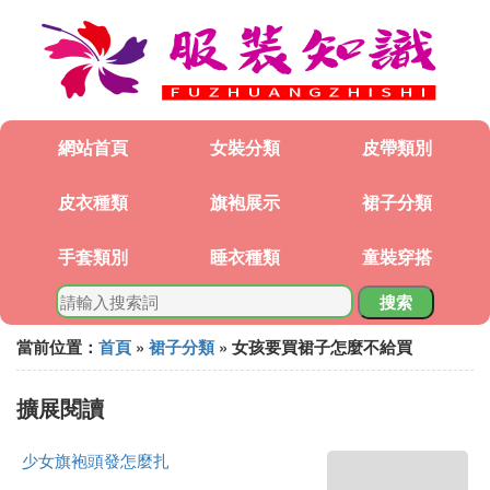
網站首頁
女裝分類
皮帶類別
皮衣種類
旗袍展示
裙子分類
手套類別
睡衣種類
童裝穿搭
搜索
當前位置：
首頁
»
裙子分類
» 女孩要買裙子怎麼不給買
擴展閱讀
少女旗袍頭發怎麼扎