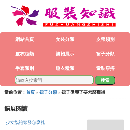
網站首頁
女裝分類
皮帶類別
皮衣種類
旗袍展示
裙子分類
手套類別
睡衣種類
童裝穿搭
搜索
當前位置：
首頁
»
裙子分類
» 裙子燙壞了要怎麼彌補
擴展閱讀
少女旗袍頭發怎麼扎