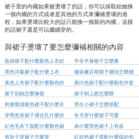
裙子里的內襯如果被燙壞了的話，你可以採取給她換
一個內襯的方式或者是其他的方式來彌補燙壞的過
程，如果燙壞比較大的話只能換一個新的內襯，這樣
的話裙子還是可以繼續穿的。
與裙子燙壞了要怎麼彌補相關的內容
藍綠裙子配什麼顏色上衣好
半生半身裙子怎麼畫
看
黑色洋氣裙子配什麼上衣
服裝廠百褶裙子腰頭怎麼縫
黃色上衣裙子配什麼顏色的
黃白色裙子配什麼顏色外套
鞋
裙子刮絲怎麼修復
裙子朝上跑怎麼辦
刺激戰場紫色裙子配什麼衣
男生小裙子怎麼搭配
服
穿黑色長裙子適合扎什麼的
冬天穿什麼裙子可愛
發型
紅色毛衣下面配什麼顏色裙
為什麼黑色裙子上有血
子
有肚子穿裙子怎麼穿
紅棕色裙子搭配什麼樣的包