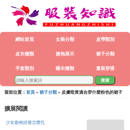
網站首頁
女裝分類
皮帶類別
皮衣種類
旗袍展示
裙子分類
手套類別
睡衣種類
童裝穿搭
搜索
當前位置：
首頁
»
裙子分類
» 皮膚暗黃適合穿什麼粉色的裙子
擴展閱讀
少女旗袍頭發怎麼扎