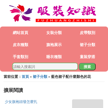
網站首頁
女裝分類
皮帶類別
皮衣種類
旗袍展示
裙子分類
手套類別
睡衣種類
童裝穿搭
搜索
當前位置：
首頁
»
裙子分類
» 藍色裙子配什麼顏色的花
擴展閱讀
少女旗袍頭發怎麼扎