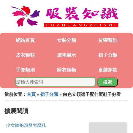
網站首頁
女裝分類
皮帶類別
皮衣種類
旗袍展示
裙子分類
手套類別
睡衣種類
童裝穿搭
搜索
當前位置：
首頁
»
裙子分類
» 白色立領裙子配什麼鞋子好看
擴展閱讀
少女旗袍頭發怎麼扎