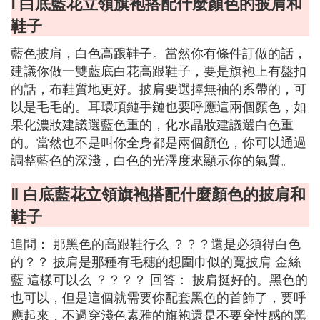
Ⅰ 白底藍花立領旗袍搭配什麼顏色的披肩和
鞋子
藍色披肩，白色高跟鞋子。當然你有條件訂做的話，
建議你做一雙藍底白花高跟鞋子，要是旗袍上有盤扣
的話，布鞋質地更好。披肩要選擇無袖的系帶的，可
以是毛毛的。耳環項鏈手鏈也要呼應這兩個顏色，如
果化濃妝建議選藍色重的，化水晶妝建議選白色重
的。當然也不是叫你全身都是兩個顏色，你可以通過
調整藍色的深淺，白色的光澤度來顯示你的氣質。
Ⅱ 白底藍花立領旗袍搭配什麼顏色的披肩和
鞋子
追問： 那黑色的高跟鞋行么 ？？？還是必須得白色
的？？ 披肩是那種有毛穗的想圍巾似的寬披肩 金絲
藍 這樣可以么 ？？？？ 回答： 披肩挺好的。黑色的
也可以，但是這個就需要你配套黑色的首飾了，要呼
應起來，不過穿淺色素雅的旗袍還是不要穿性感的黑