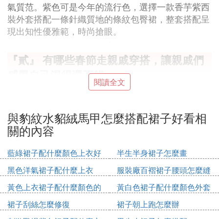
氣質范。紫色可是今年的流行色，選擇一款香芋紫西
裝外套搭配一條針織質地的條紋包臀裙，整套搭配呈
現出知性優雅範，時尚搶眼。
『貳』 有哪些春節走親戚穿搭，讓親戚們
感覺自己混得還不錯
閱讀全文
對於愛美的女人來說，新年當然要穿新衣了，既要溫
柔減齡，也要時髦個性，要給人「我過得很好」的印
與豹紋水貂絨馬甲怎麼搭配裙子好看相
象，你的過年新裝准備好了嗎？
關的內容
今天分享一些適合過年走親戚的穿搭，記住這幾個搭
藍綠裙子配什麼顏色上衣好
半生半身裙子怎麼畫
配公式，讓你分分鍾變時髦精，在親戚朋友面前既有
看
面子，又很顯氣質。
黑色洋氣裙子配什麼上衣
服裝廠百褶裙子腰頭怎麼縫
黃色上衣裙子配什麼顏色的
黃白色裙子配什麼顏色外套
穿搭多點紅
鞋
裙子刮絲怎麼修復
裙子朝上跑怎麼辦
春節本來就是特別喜慶的日子，我們的穿搭可以多點