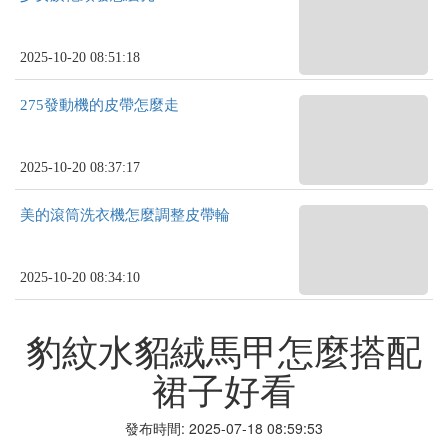
2025-10-20 08:51:18
275發動機的皮帶怎麼走
2025-10-20 08:37:17
美的滾筒洗衣機怎麼調整皮帶輪
2025-10-20 08:34:10
豹紋水貂絨馬甲怎麼搭配
裙子好看
發布時間: 2025-07-18 08:59:53