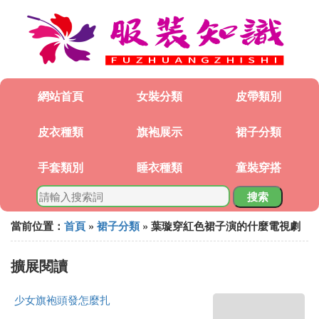
網站首頁
女裝分類
皮帶類別
皮衣種類
旗袍展示
裙子分類
手套類別
睡衣種類
童裝穿搭
搜索
當前位置：
首頁
»
裙子分類
» 葉璇穿紅色裙子演的什麼電視劇
擴展閱讀
少女旗袍頭發怎麼扎