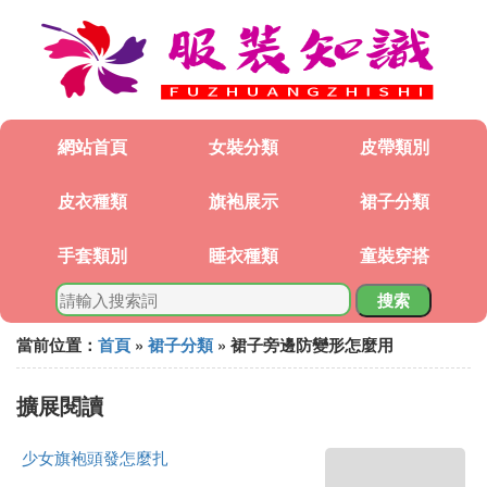
網站首頁
女裝分類
皮帶類別
皮衣種類
旗袍展示
裙子分類
手套類別
睡衣種類
童裝穿搭
搜索
當前位置：
首頁
»
裙子分類
» 裙子旁邊防變形怎麼用
擴展閱讀
少女旗袍頭發怎麼扎