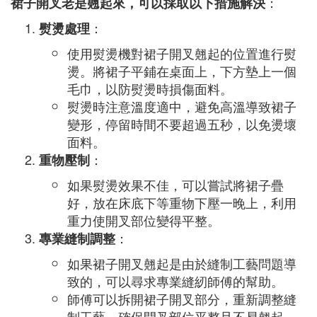
：
裙子開叉老是翹起來，可以採取以下措施解決
：
熨燙處理
使用熨燙機對裙子開叉翹起的位置進行熨
燙。將裙子平鋪在桌面上，下方墊上一個
毛巾，以防熨燙時損傷面料。
熨燙時注意溫度適中，避免高溫導致裙子
變形，停留時間不要超過五秒，以免燙壞
面料。
：
重物壓制
如果熨燙效果不佳，可以嘗試將裙子疊
好，放在床底下等重物下壓一晚上，利用
重力使開叉部位變得平整。
：
專業縫制調整
如果裙子開叉翹起是由於縫制工藝問題導
致的，可以尋求專業縫紉師傅的幫助。
師傅可以拆開裙子開叉部分，重新調整縫
制工藝，確保開叉部位平整且不易翹起。