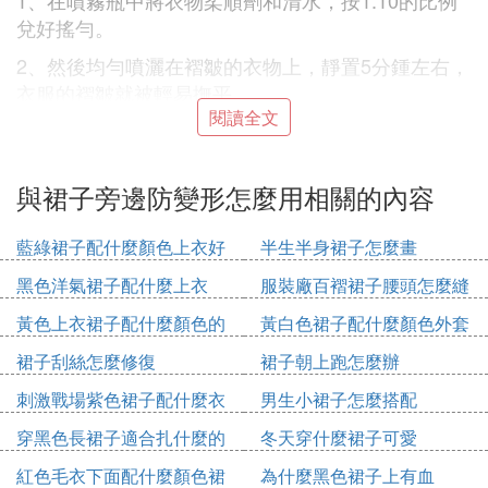
1、在噴霧瓶中將衣物柔順劑和清水，按1:10的比例
兌好搖勻。
2、然後均勻噴灑在褶皺的衣物上，靜置5分鍾左右，
衣服的褶皺就被輕易撫平。
閱讀全文
擴鎮槐展資料：
防止衣服褶皺注意事項：
與裙子旁邊防變形怎麼用相關的內容
1、晾曬的時候，衣架從衣服的下擺寬松的地方伸進
去，御改友衣身和衣領整理好，避免外翹。用衣架懸
藍綠裙子配什麼顏色上衣好
半生半身裙子怎麼畫
掛或平攤，以保持衣物平整的外形。
看
黑色洋氣裙子配什麼上衣
服裝廠百褶裙子腰頭怎麼縫
2、如果用洗衣機洗滌，一定要甩干後馬上晾曬。因
黃色上衣裙子配什麼顏色的
黃白色裙子配什麼顏色外套
為此時衣服往往殲並會扭做一團，T恤衣物纖維更容
鞋
易因扭曲而變形，需要優先晾曬。
裙子刮絲怎麼修復
裙子朝上跑怎麼辦
刺激戰場紫色裙子配什麼衣
男生小裙子怎麼搭配
㈣ 裙子裡面的襯布老是卷邊怎麼辦
服
穿黑色長裙子適合扎什麼的
冬天穿什麼裙子可愛
滌綸受擠壓很容易變形產生摺痕，穿之前拿熨斗燙一
發型
下，或者可以把裙子鋪平壓在厚重的東西下面。等下
紅色毛衣下面配什麼顏色裙
為什麼黑色裙子上有血