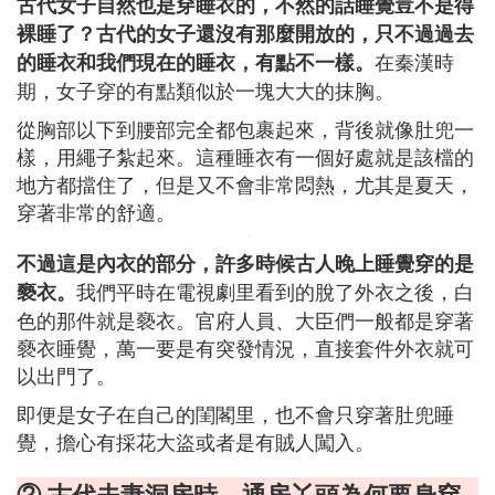
古代女子自然也是穿睡衣的，不然的話睡覺豈不是得
裸睡了？古代的女子還沒有那麼開放的，只不過過去
在秦漢時
的睡衣和我們現在的睡衣，有點不一樣。
期，女子穿的有點類似於一塊大大的抹胸。
從胸部以下到腰部完全都包裹起來，背後就像肚兜一
樣，用繩子紮起來。這種睡衣有一個好處就是該檔的
地方都擋住了，但是又不會非常悶熱，尤其是夏天，
穿著非常的舒適。
不過這是內衣的部分，許多時候古人晚上睡覺穿的是
我們平時在電視劇里看到的脫了外衣之後，白
褻衣。
色的那件就是褻衣。官府人員、大臣們一般都是穿著
褻衣睡覺，萬一要是有突發情況，直接套件外衣就可
以出門了。
即便是女子在自己的閨閣里，也不會只穿著肚兜睡
覺，擔心有採花大盜或者是有賊人闖入。
② 古代夫妻洞房時，通房丫頭為何要身穿