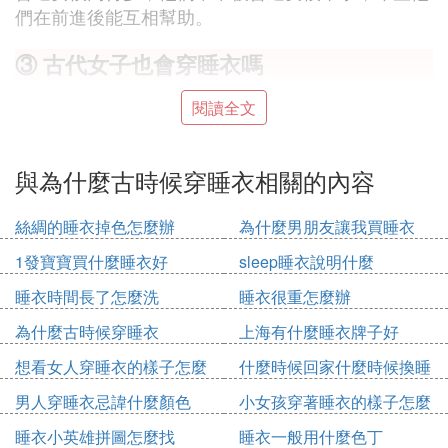
們在前進後能互相幫助。
③ 古代女子也會穿睡衣嗎
1. 古代女子同樣需要穿著適當的睡衣，以維護睡眠時
閱讀全文
的端莊與舒適。
2. 在秦漢時期，女子的睡衣設計簡單，類似現代的抹
與為什麼古時候穿睡衣相關的內容
胸，覆蓋胸部至腰部，通過繩子固定在背後，既保證
了隱私又不會感到過分悶熱。
3. 進入唐朝，女子的睡衣款式有所變化，流行穿著襦
絲綢的睡衣掉色怎麼辦
為什麼男朋友讓我買睡衣
裙睡覺，這不僅體現了豐滿的胸型，還顯示了當時對
1發寶寶買什麼睡衣好
sleep睡衣說明什麼
於女性美的欣賞。
睡衣時間長了怎麼洗
睡衣很重怎麼辦
4. 宋朝時，睡衣風格回歸簡約，抹胸設計再次流行，
同時保留了唐朝的束胸元素，以保持胸部輪廓的挺
為什麼古時候穿睡衣
上海有什麼睡衣牌子好
拔。
想看女人穿睡衣的樣子怎麼
什麼時候回家什麼時候換睡
5. 元朝時期，睡衣進一步簡化，出現了類似現代肚兜
說
衣
的「合歡襟」，小塊布料覆蓋胸部，用繩子固定，提
男人穿睡衣忌諱什麼顏色
小女孩穿著睡衣的樣子怎麼
供了更多的舒適度。
畫
睡衣小英雄拼圖怎麼找
睡衣一般用什麼色丁