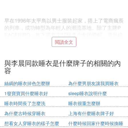
早在1996年太平鳥以男士服裝起家，搭上了電商瘋長
的列車，成功轉型為年輕人的潮流基地。除了主牌P
EACEBIRD，旗下還有主打甜美少女的樂町、童裝線
Mini Peace和貝甜、淘寶熱賣店鋪MATERIALGIRL，
閱讀全文
以及家居系列太平鳥巢。
與李晨同款睡衣是什麼牌子的相關的內
容
20-20歲年輕女孩來說，日常休閑，實穿性強， 不需
絲綢的睡衣掉色怎麼辦
為什麼男朋友讓我買睡衣
要特別的搭配技巧也能穿出青春活力的感覺，主流商
場有門店，淘寶款式也全，百元就能買到明星同款。
1發寶寶買什麼睡衣好
sleep睡衣說明什麼
睡衣時間長了怎麼洗
睡衣很重怎麼辦
為什麼古時候穿睡衣
上海有什麼睡衣牌子好
秘扇MUKZIN
想看女人穿睡衣的樣子怎麼
什麼時候回家什麼時候換睡