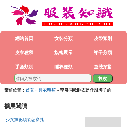
網站首頁
女裝分類
皮帶類別
皮衣種類
旗袍展示
裙子分類
手套類別
睡衣種類
童裝穿搭
搜索
當前位置：
首頁
»
睡衣種類
» 李晨同款睡衣是什麼牌子的
擴展閱讀
少女旗袍頭發怎麼扎