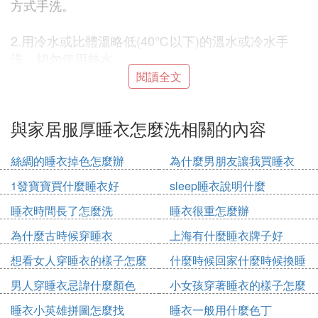
方式手洗。
2.用冷水或比體溫略低(40℃以下)的溫水或冷水手
洗，切勿使用熱水。
閱讀全文
3.可使用一般的中性洗滌劑或內衣專用的中性洗滌
劑。
與家居服厚睡衣怎麼洗相關的內容
4.使用適量洗滌劑，過多的洗滌劑會為質地帶來負
絲綢的睡衣掉色怎麼辦
為什麼男朋友讓我買睡衣
擔，從而損害睡衣。
1發寶寶買什麼睡衣好
sleep睡衣說明什麼
5.應先將洗滌劑完全溶於30℃-40℃的溫水中完全溶
睡衣時間長了怎麼洗
睡衣很重怎麼辦
解後，才可放下衣物。
為什麼古時候穿睡衣
上海有什麼睡衣牌子好
6.洗滌劑不能直接沾於睡衣上，以避免造成顏色不均
想看女人穿睡衣的樣子怎麼
什麼時候回家什麼時候換睡
勻。
說
衣
男人穿睡衣忌諱什麼顏色
小女孩穿著睡衣的樣子怎麼
畫
7.千萬不要使用漂白劑，含氯漂白劑會損害質料並使
睡衣小英雄拼圖怎麼找
睡衣一般用什麼色丁