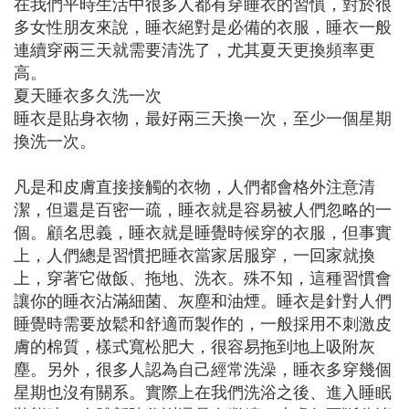
在我們平時生活中很多人都有穿睡衣的習慣，對於很
多女性朋友來說，睡衣絕對是必備的衣服，睡衣一般
連續穿兩三天就需要清洗了，尤其夏天更換頻率更
高。
夏天睡衣多久洗一次
睡衣是貼身衣物，最好兩三天換一次，至少一個星期
換洗一次。
凡是和皮膚直接接觸的衣物，人們都會格外注意清
潔，但還是百密一疏，睡衣就是容易被人們忽略的一
個。顧名思義，睡衣就是睡覺時候穿的衣服，但事實
上，人們總是習慣把睡衣當家居服穿，一回家就換
上，穿著它做飯、拖地、洗衣。殊不知，這種習慣會
讓你的睡衣沾滿細菌、灰塵和油煙。睡衣是針對人們
睡覺時需要放鬆和舒適而製作的，一般採用不刺激皮
膚的棉質，樣式寬松肥大，很容易拖到地上吸附灰
塵。另外，很多人認為自己經常洗澡，睡衣多穿幾個
星期也沒有關系。實際上在我們洗浴之後、進入睡眠