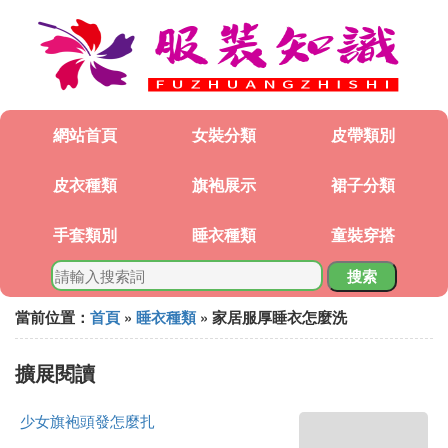
網站首頁
女裝分類
皮帶類別
皮衣種類
旗袍展示
裙子分類
手套類別
睡衣種類
童裝穿搭
搜索
當前位置：
首頁
»
睡衣種類
» 家居服厚睡衣怎麼洗
擴展閱讀
少女旗袍頭發怎麼扎