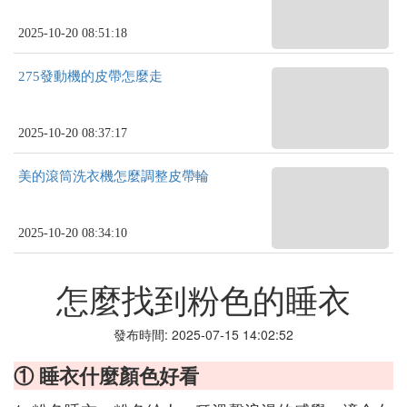
2025-10-20 08:51:18
275發動機的皮帶怎麼走
2025-10-20 08:37:17
美的滾筒洗衣機怎麼調整皮帶輪
2025-10-20 08:34:10
怎麼找到粉色的睡衣
發布時間: 2025-07-15 14:02:52
① 睡衣什麼顏色好看