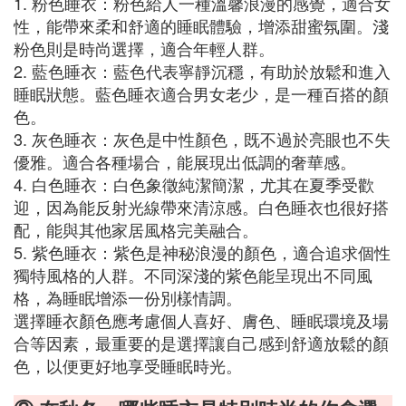
1. 粉色睡衣：粉色給人一種溫馨浪漫的感覺，適合女
性，能帶來柔和舒適的睡眠體驗，增添甜蜜氛圍。淺
粉色則是時尚選擇，適合年輕人群。
2. 藍色睡衣：藍色代表寧靜沉穩，有助於放鬆和進入
睡眠狀態。藍色睡衣適合男女老少，是一種百搭的顏
色。
3. 灰色睡衣：灰色是中性顏色，既不過於亮眼也不失
優雅。適合各種場合，能展現出低調的奢華感。
4. 白色睡衣：白色象徵純潔簡潔，尤其在夏季受歡
迎，因為能反射光線帶來清涼感。白色睡衣也很好搭
配，能與其他家居風格完美融合。
5. 紫色睡衣：紫色是神秘浪漫的顏色，適合追求個性
獨特風格的人群。不同深淺的紫色能呈現出不同風
格，為睡眠增添一份別樣情調。
選擇睡衣顏色應考慮個人喜好、膚色、睡眠環境及場
合等因素，最重要的是選擇讓自己感到舒適放鬆的顏
色，以便更好地享受睡眠時光。