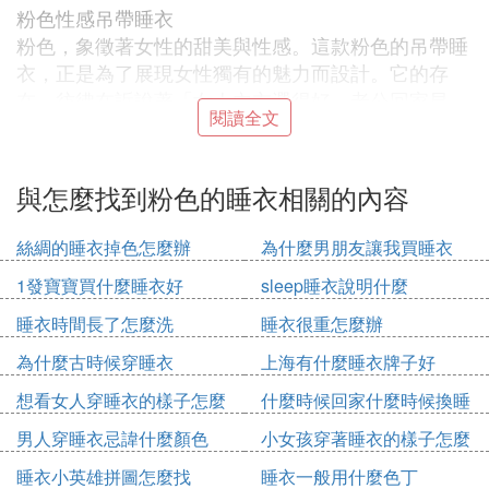
粉色性感吊帶睡衣
粉色，象徵著女性的甜美與性感。這款粉色的吊帶睡
衣，正是為了展現女性獨有的魅力而設計。它的存
在，彷彿在訴說著「女人內衣選得好，老公回家早」
閱讀全文
的秘訣。穿上它，讓你的他在歸家之時，眼前一亮。
白色蕾絲吊帶睡衣
白色，如同墜入凡間的天使，純潔而美好。這款白蕾
與怎麼找到粉色的睡衣相關的內容
絲吊帶睡衣，採用純手工製作，對細節的講究達到了
極致。層疊的設計讓這件睡衣宛如一件華麗的晚禮
絲綢的睡衣掉色怎麼辦
為什麼男朋友讓我買睡衣
服，而小巧的蝴蝶結則增添了無限的可愛氣息。
1發寶寶買什麼睡衣好
sleep睡衣說明什麼
黑色吊帶睡衣
與粉色的甜美相對，黑色則展現出女性的熱辣與性
睡衣時間長了怎麼洗
睡衣很重怎麼辦
感。這款黑色吊帶睡衣，若隱若現的設計不僅讓你在
為什麼古時候穿睡衣
上海有什麼睡衣牌子好
夏日裡充滿自信，還能激發你的活力與魅力。
吊帶睡衣的選擇要點
想看女人穿睡衣的樣子怎麼
什麼時候回家什麼時候換睡
1. 面料：選擇舒適、柔軟且不易變形的面料，同時要
說
衣
男人穿睡衣忌諱什麼顏色
小女孩穿著睡衣的樣子怎麼
考慮面料的透氣性和吸濕性。
畫
睡衣小英雄拼圖怎麼找
睡衣一般用什麼色丁
2. 尺碼：根據個人身材選擇合適的大小，避免過寬松