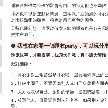
睡衣派對作為特殊的聚會有自己的特定但也不局限
睡衣也可以是運動休閑風，這兩款片運動風的睡衣
是比較熱銷的顏色，粉色是襯托膚色的顏色。
天藍色愛幻想，這兩款偏女人味的睡衣也是各有風
拼接在肩部。
❷ 我想在家開一個睡衣party，可以玩
說鬼故事，才藝表演，枕頭大作戰，真心話大冒險
派對細節：
1．睡衣派對主角當然是睡衣啦，還要准備床上的
2．打破小圈子。不要因為別人或自己穿著睡衣而
3．大方地表現自己。派對的環節、游戲或話題，
4．尊重他人。盡量記住別人的名字、如果別人穿
聲。