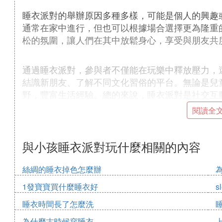
睡衣派對的舉辦原因多種多樣，可能是個人的興趣
通常在家中進行，但也可以根據場合選擇更為隆重
松的氛圍，讓人們在其中放鬆身心，享受與朋友共
通過睡衣派對，參與者不僅能在玩樂中釋放壓力，
結識新朋友、了解不同文化習俗的平台。無論是兒
野，豐富生活經驗。總的來說，睡衣派對是社交互
閱讀全
❹ 女孩子睡衣派對玩什麼
DIY女孩睡衣，枕頭大戰。
與小孩睡衣派對玩什麼相關的內容
1、DIY女孩睡衣：准備白色T恤或連衣裙、彩色
縫紉機。
絲綢的睡衣掉色怎麼辦
2、枕頭大戰：枕頭大戰是睡衣派對中最經典的游
1發寶寶買什麼睡衣好
s
❺ 睡衣派對的指南步驟
睡衣時間長了怎麼洗
睡衣派對：
為什麼古時候穿睡衣