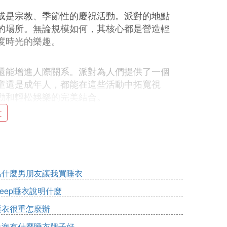
或是宗教、季節性的慶祝活動。派對的地點
的場所。無論規模如何，其核心都是營造輕
度時光的樂趣。
還能增進人際關系。派對為人們提供了一個
童還是成年人，都能在這些活動中拓寬視
動和輕松娛樂的完美結合。
文
布料或印花布、剪刀、細繩或編織帶、縫針或
為什麼男朋友讓我買睡衣
戲之一，可以增加派對的趣味性。
leep睡衣說明什麼
睡衣很重怎麼辦
上海有什麼睡衣牌子好