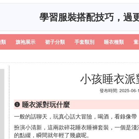
學習服裝搭配技巧，過
種類
旗袍展示
裙子分類
手套類別
睡衣種類
童
小孩睡衣派
發布時間: 2025-06-13
❶ 睡衣派對玩什麼
一般的話聊天，玩真心話大冒險，喝酒，看錄像帶
扮演小清新，這兩款碎花睡衣睡褲套裝，一個是淺
的點綴，瞬間就年輕了幾歲呢。