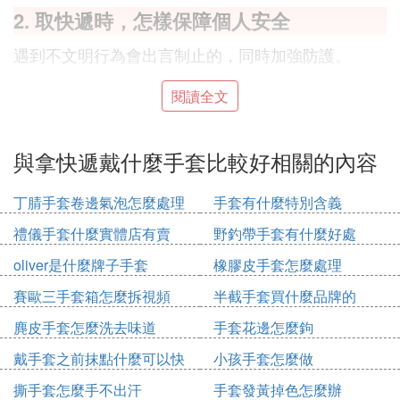
2. 取快遞時，怎樣保障個人安全
遇到不文明行為會出言制止的，同時加強防護。
閱讀全文
一、取快遞前做好基礎防護。
盡量選擇無接觸投遞，請投遞人員將包裹存放至快遞
櫃或快遞點、置物架，減少面對面接觸，快速無接觸
與拿快遞戴什麼手套比較好相關的內容
取件。到快遞櫃、快遞點領取快遞時，全程堅持佩戴
口罩。有條件的情況下，可以佩戴一次性手套，避免
丁腈手套卷邊氣泡怎麼處理
手套有什麼特別含義
用手直接接觸快遞的外包裝。避免用不清潔的手觸碰
口、眼、鼻。
禮儀手套什麼實體店有賣
野釣帶手套有什麼好處
oliver是什麼牌子手套
橡膠皮手套怎麼處理
二、錯峰取快遞，保持安全距離。
賽歐三手套箱怎麼拆視頻
半截手套買什麼品牌的
盡量錯開高峰期取件，避免人群聚集。領完快遞後迅
速返回，減少在外逗留時間。如果取快遞時恰巧遇到
麂皮手套怎麼洗去味道
手套花邊怎麼鉤
人流高峰，需要排隊，應保持1米以上安全距離。取
戴手套之前抹點什麼可以快
小孩手套怎麼做
快遞時遇到鄰居、朋友，最好減少交談，切不可拉開
速戴上
口罩聊天。
撕手套怎麼手不出汗
手套發黃掉色怎麼辦