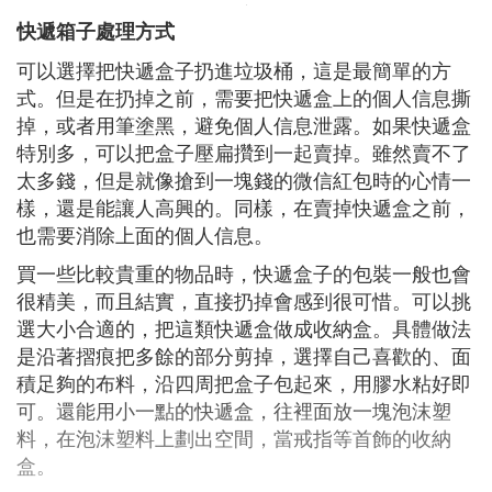
快遞箱子處理方式
可以選擇把快遞盒子扔進垃圾桶，這是最簡單的方
式。但是在扔掉之前，需要把快遞盒上的個人信息撕
掉，或者用筆塗黑，避免個人信息泄露。如果快遞盒
特別多，可以把盒子壓扁攢到一起賣掉。雖然賣不了
太多錢，但是就像搶到一塊錢的微信紅包時的心情一
樣，還是能讓人高興的。同樣，在賣掉快遞盒之前，
也需要消除上面的個人信息。
買一些比較貴重的物品時，快遞盒子的包裝一般也會
很精美，而且結實，直接扔掉會感到很可惜。可以挑
選大小合適的，把這類快遞盒做成收納盒。具體做法
是沿著摺痕把多餘的部分剪掉，選擇自己喜歡的、面
積足夠的布料，沿四周把盒子包起來，用膠水粘好即
可。還能用小一點的快遞盒，往裡面放一塊泡沫塑
料，在泡沫塑料上劃出空間，當戒指等首飾的收納
盒。