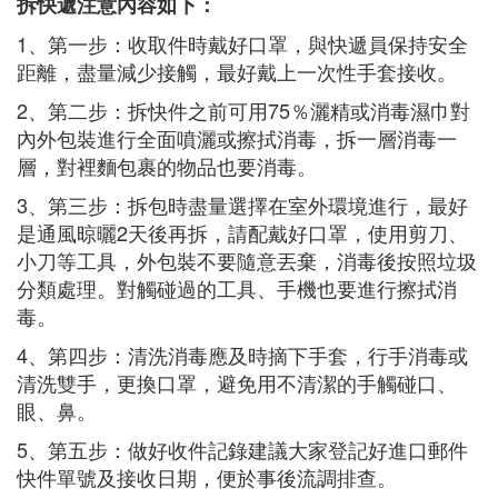
拆快遞注意內容如下：
1、第一步：收取件時戴好口罩，與快遞員保持安全
距離，盡量減少接觸，最好戴上一次性手套接收。
2、第二步：拆快件之前可用75％灑精或消毒濕巾對
內外包裝進行全面噴灑或擦拭消毒，拆一層消毒一
層，對裡麵包裹的物品也要消毒。
3、第三步：拆包時盡量選擇在室外環境進行，最好
是通風晾曬2天後再拆，請配戴好口罩，使用剪刀、
小刀等工具，外包裝不要隨意丟棄，消毒後按照垃圾
分類處理。對觸碰過的工具、手機也要進行擦拭消
毒。
4、第四步：清洗消毒應及時摘下手套，行手消毒或
清洗雙手，更換口罩，避免用不清潔的手觸碰口、
眼、鼻。
5、第五步：做好收件記錄建議大家登記好進口郵件
快件單號及接收日期，便於事後流調排查。