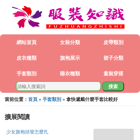
網站首頁
女裝分類
皮帶類別
皮衣種類
旗袍展示
裙子分類
手套類別
睡衣種類
童裝穿搭
搜索
當前位置：
首頁
»
手套類別
» 拿快遞戴什麼手套比較好
擴展閱讀
少女旗袍頭發怎麼扎