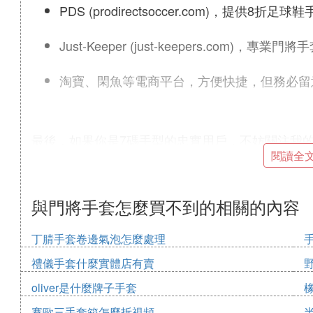
PDS (prodirectsoccer.com)，提供8折
Just-Keeper (just-keepers.com
淘寶、閑魚等電商平台，方便快捷，但務必留
最後，如果你是7碼手型的忠實用戶，不妨關注我的庫存
閱讀全
那雙最適合的手套。
② 什麼品牌的門將手套好
與門將手套怎麼買不到的相關的內容
在門將手套的選擇上，NIKE是一個不錯的選擇。
員設計的手套能夠提供出色的抓握力和靈活性。NI
丁腈手套卷邊氣泡怎麼處理
種天氣條件下都能保持良好的性能。手套的觸感設
禮儀手套什麼實體店有賣
的保護，以防止受傷。此外，NIKE的手套還配備
確保最佳的貼合度。
oliver是什麼牌子手套
賽歐三手套箱怎麼拆視頻