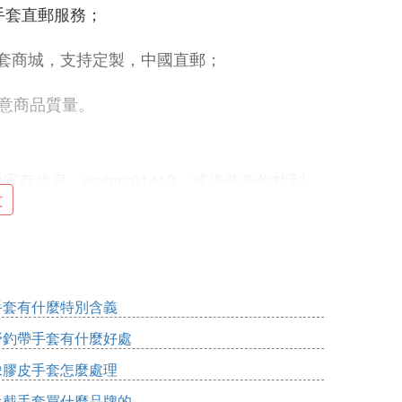
足球鞋手套直郵服務；
)，專業門將手套商城，支持定製，中國直郵；
意商品質量。
信息，watery01419，或許能為你找到
文
這款品牌以其專業性和舒適性著稱，專為守門
KE的門將手套採用了優質的材料，確保在各
手套有什麼特別含義
計有助於守門員精準地控制球，並提供必要
野釣帶手套有什麼好處
了可調節的腕帶，能夠適應不同尺寸的手腕，
橡膠皮手套怎麼處理
半截手套買什麼品牌的