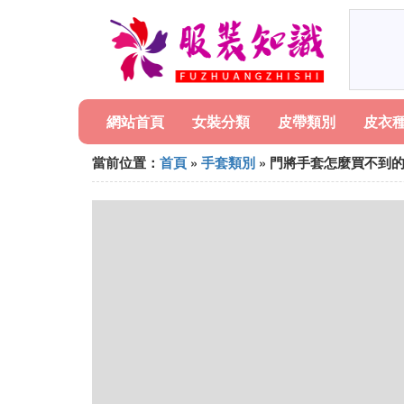
網站首頁
女裝分類
皮帶類別
皮衣
當前位置：
首頁
»
手套類別
» 門將手套怎麼買不到