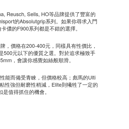
ma, Reusch, Sells, HO等品牌提供了豐富的
sport的Absolutgrip系列。如果你尋求入門
套和迪卡儂的F900系列都是不錯的選擇。
這樣的品牌，價格在200-400元，同樣具有性價比，
ones系列，是500元以下的優質之選。對於追求極致手
膠5mm，會讓你感覺如絲般順滑。
性能而備受青睞，但價格較高；彪馬的Ulti
rip的粘性強但耐磨性稍減，Elite則犧牲了一定的
扣是值得抓住的機會。