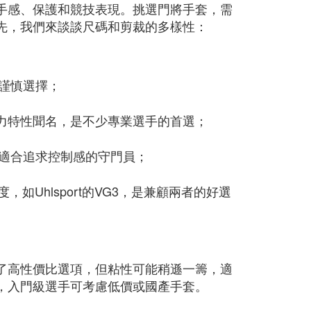
手感、保護和競技表現。挑選門將手套，需
先，我們來談談尺碼和剪裁的多樣性：
謹慎選擇；
性和卸力特性聞名，是不少專業選手的首選；
適合追求控制感的守門員；
如Uhlsport的VG3，是兼顧兩者的好選
了高性價比選項，但粘性可能稍遜一籌，適
，入門級選手可考慮低價或國產手套。