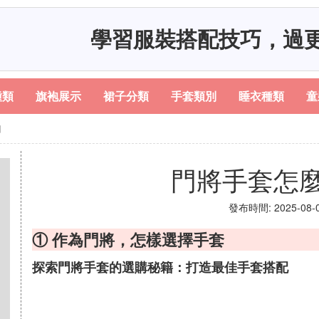
學習服裝搭配技巧，過
種類
旗袍展示
裙子分類
手套類別
睡衣種類
童
的
門將手套怎
發布時間: 2025-08-08
① 作為門將，怎樣選擇手套
探索門將手套的選購秘籍：打造最佳手套搭配