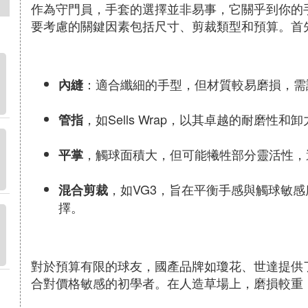
作為守門員，手套的選擇並非易事，它關乎到你的
要考慮的關鍵因素包括尺寸、剪裁類型和預算。首
：適合纖細的手型，但材質較易磨損，需
內縫
，如Sells Wrap，以其卓越的耐磨
管指
，觸球面積大，但可能犧牲部分靈活性，
平掌
，如VG3，旨在平衡手感與觸球敏感度，
混合剪裁
擇。
對於預算有限的球友，國產品牌如瓊花、世達提供
合對價格敏感的初學者。在人造草場上，磨損較重