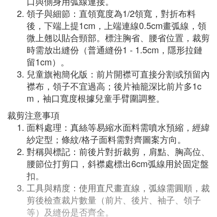
口與側身用弧線連接。
領子與細節：直領寬度為1/2領寬，對折布料
後，下端上提1cm，上端連線0.5cm畫弧線，領
微上翹以貼合頸部。標注胸省、腰省位置，裁剪
時需放出縫份（普通縫份1 - 1.5cm，隱形拉鏈
留1cm）。
兒童旗袍簡化版：前片開襟可直接分割或預留內
襟布，領子不宜過高；後片袖籠深比前片多1c
m，袖口寬度根據兒童手臂圍調整。
裁剪注意事項
面料處理：真絲等易縮水面料需噴水預縮，經緯
紗定型；條紋/格子面料需對齊圖案方向。
對稱與標記：前後片對折裁剪，肩點、胸高位、
腰節位打剪口，斜襟處標出6cm弧線用於固定盤
扣。
工具與精度：使用直尺畫直線，弧線需圓順，裁
剪後檢查裁片數量（前片、後片、袖子、領子
等）及縫份是否齊全。