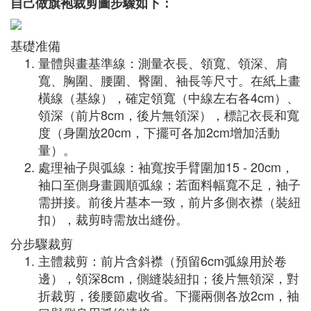
自己做旗袍裁剪圖步驟如下：
基礎准備
量體與畫基準線：測量衣長、領寬、領深、肩
寬、胸圍、腰圍、臀圍、袖長等尺寸。在紙上畫
橫線（基線），確定領寬（中線左右各4cm）、
領深（前片8cm，後片無領深），標記衣長和寬
度（身圍放20cm，下擺可各加2cm增加活動
量）。
處理袖子與弧線：袖寬按手臂圍加15 - 20cm，
袖口至側身畫圓順弧線；若面料幅寬不足，袖子
需拼接。前後片基本一致，前片多側衣襟（裝紐
扣），裁剪時需放出縫份。
分步驟裁剪
主體裁剪：前片含斜襟（預留6cm弧線用於卷
邊），領深8cm，側縫裝紐扣；後片無領深，對
折裁剪，後腰節處收省。下擺兩側各放2cm，袖