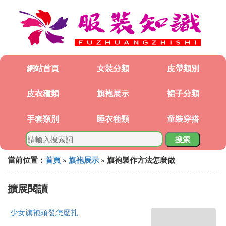
網站首頁
女裝分類
皮帶類別
皮衣種類
旗袍展示
裙子分類
手套類別
睡衣種類
童裝穿搭
搜索
當前位置：
首頁
»
旗袍展示
» 旗袍製作方法怎麼做
擴展閱讀
少女旗袍頭發怎麼扎