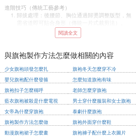
進階技巧（傳統工藝參考）
歸拔處理：後腰節、胸位通過歸燙調整版型，無
需省道即可貼合身形（傳統一片式裁剪法）。
提緯法：折布時上提前片大襟，或拉斜緯紗獲取
閱讀全文
掩襟量，避免面料變形（適用於古法旗袍）。
繪制裁剪圖後，可根據版型需求調整寬松度或裝飾細
與旗袍製作方法怎麼做相關的內容
節，新手建議先製作紙樣再裁剪面料。
少女旗袍頭發怎麼扎
旗袍冬天怎麼穿不冷
B.
旗袍裙
怎樣剪 旗袍剪裁的七大步驟
嬰兒旗袍配什麼發箍
怎麼知道旗袍有味
旗袍剪裁的七大步驟如下：
旗袍扣子怎麼稱呼
老師怎麼穿旗袍
：
折料
藍衣旗袍被殺是什麼電視
男士穿什麼服裝和女士旗袍
將布料兩邊面朝里對折，左邊預留貼邊3厘
搭配圖片欣賞
米。
女帝為什麼穿旗袍
泰劇什麼旗袍
按衣長尺寸+2厘米畫一條衣長線，即折肩
旗袍製作方法怎麼做
旗袍外面穿什麼鞋
線。
動漫旗袍裙子怎麼畫
旗袍褲子配什麼上衣圖片
：
偏襟