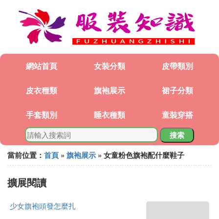
網站首頁
女裝分類
皮帶類別
皮衣種類
旗袍展示
裙子分類
手套類別
睡衣種類
童裝穿搭
搜索
當前位置：
首頁
»
旗袍展示
» 女童粉色旗袍配什麼鞋子
擴展閱讀
少女旗袍頭發怎麼扎