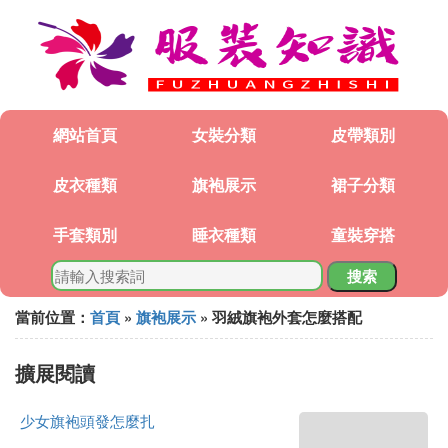
網站首頁
女裝分類
皮帶類別
皮衣種類
旗袍展示
裙子分類
手套類別
睡衣種類
童裝穿搭
搜索
當前位置：
首頁
»
旗袍展示
» 羽絨旗袍外套怎麼搭配
擴展閱讀
少女旗袍頭發怎麼扎