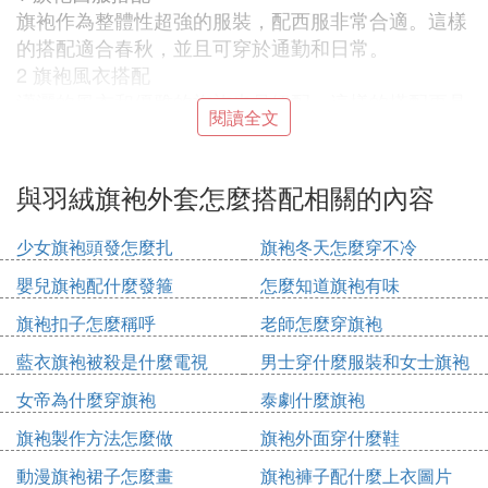
旗袍作為整體性超強的服裝，配西服非常合適。這樣
的搭配適合春秋，並且可穿於通勤和日常。
2 旗袍風衣搭配
瀟灑的風衣和優雅的旗袍也是絕配，這樣的搭配更具
閱讀全文
有風度。我們可以搭配更時尚的風衣和高跟鞋，打造
出當代女性的時尚感。
3旗袍大衣搭配
與羽絨旗袍外套怎麼搭配相關的內容
天氣寒冷的時候真絲旗袍是穿不住的，得換成羊毛呢
料旗袍，外搭也得保暖才行, 所以大衣就派上用場
少女旗袍頭發怎麼扎
旗袍冬天怎麼穿不冷
了。
嬰兒旗袍配什麼發箍
怎麼知道旗袍有味
雖然以往的流行款式和現在的款式不一樣，但是足以
證明，大衣配旗袍是非常經典的搭配。只要換成現在
旗袍扣子怎麼稱呼
老師怎麼穿旗袍
的款式，就可以變得非常時髦。
藍衣旗袍被殺是什麼電視
男士穿什麼服裝和女士旗袍
4.旗袍羽絨服搭配
搭配圖片欣賞
這個搭配是現代女性獨享的。
女帝為什麼穿旗袍
泰劇什麼旗袍
5.旗袍配皮草
旗袍製作方法怎麼做
旗袍外面穿什麼鞋
旗袍皮草，自始至終就是完美搭配。比較推薦非常有
動漫旗袍裙子怎麼畫
旗袍褲子配什麼上衣圖片
視覺效果又很環保的「環保皮草」。