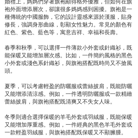
婚禮上，媽媽們穿著旗袍顯得格外優雅，但如何在旗
袍外面增添層次，卻讓很多媽媽感到困擾。旗袍是一
種傳統的中國服飾，它的設計靈感來源於漢服，貼身
修長，強調身形曲線，彰顯女性魅力。常見的顏色有
紅色、紫色、藍色等，寓意吉祥、幸福和長壽。
春季和秋季，可以選擇一件薄款小外套或針織衫，既
能保暖又能增加層次感。比如，一件簡約風格的黑色
小外套或淺色系針織衫，與旗袍搭配既時尚又不搶風
頭。
夏季，可以考慮輕盈的防曬服或蕾絲披肩，既能防曬
又能增添清涼感。例如，一件透明防曬服或一款精緻
蕾絲披肩，與旗袍搭配既清爽又不失女人味。
冬季則適合選擇保暖的羊毛外套或羽絨服，既能保暖
又能增加厚重感。例如，一件經典的黑色羊毛外套或
一款輕盈羽絨服，與旗袍搭配既保暖又不顯臃腫。