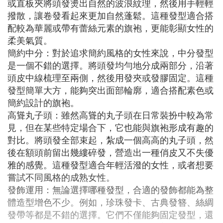
或直板夾將頭發燙出自然的波浪紋理，然後用手輕輕
撥散，讓卷發看起來更加自然蓬鬆。這種發型適合搭
配較為華麗或帶有蕾絲元素的旗袍，更能彰顯女性的
柔美氣質。
簡約中分：對於追求簡約風格的女性來說，中分發型
是一個不錯的選擇。將頭發均勻地分成兩部分，沿著
頭皮中線梳理至兩側，然後用發夾或發膠固定。這種
發型簡單大方，能夠突出面部輪廓，適合搭配素色或
簡約設計的旗袍。
高聳丸子頭：雖然高聳的丸子頭在日常裝扮中較為常
見，但在某些特定場合下，它也能與旗袍形成有趣的
對比。將頭發全部束起，紮成一個高高的丸子頭，然
後在額頭前留出幾縷碎發，營造出一種俏皮又不失優
雅的感覺。這種發型適合年輕活潑的女性，或者想要
嘗試不同風格的成熟女性。
發飾運用：無論選擇哪種發型，合適的發飾都能為整
體造型增色不少。例如，珍珠發卡、古典發簪、絲綢
發帶等都是不錯的選擇。它們不僅能夠固定發型，還