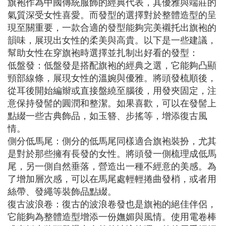
旗袍作為中國傳統服飾的經典代表，其優雅與端莊的
氣質深受女性喜愛。而發型的選擇對於整體造型的呈
現至關重要，一款合適的發型能夠完美襯托出旗袍的
韻味，展現出女性的柔美與高貴。以下是一些建議，
幫助女性在穿旗袍時選擇並扎制出好看的發型：
低盤發：低盤發是搭配旗袍的經典之選，它能夠凸顯
頸部線條，展現女性的溫婉與優雅。將頭發梳順後，
從耳後開始編辮或直接盤繞至腦後，用發夾固定，注
意保持發髻的圓潤和整潔。如果喜歡，可以在發髻上
點綴一些古典飾品，如玉簪、步搖等，增添復古風
情。
側分低馬尾：側分的低馬尾同樣適合旗袍裝扮，尤其
是對於那些擁有長發的女性。將頭發一側梳理成低馬
尾，另一側自然垂落，營造出一種不經意的美感。為
了增加層次感，可以在馬尾處輕輕捲曲發梢，或者用
絲帶、發繩等裝飾品點綴。
復古波浪卷：復古的波浪卷發也是旗袍的絕佳伴侶，
它能夠為整體造型增添一份嫵媚與風情。使用電卷棒