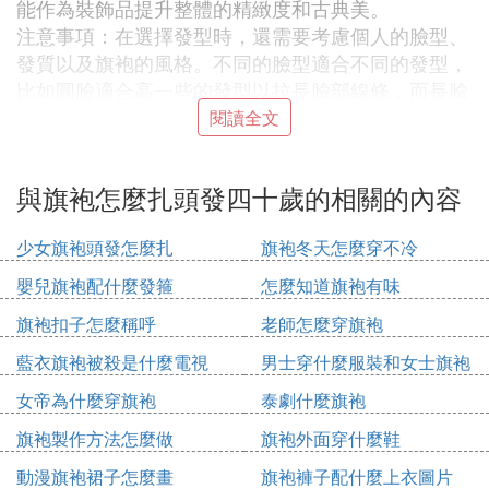
能作為裝飾品提升整體的精緻度和古典美。
注意事項：在選擇發型時，還需要考慮個人的臉型、
發質以及旗袍的風格。不同的臉型適合不同的發型，
比如圓臉適合高一些的發型以拉長臉部線條，而長臉
則適合低一些的發型以平衡比例。同時，根據旗袍的
閱讀全文
顏色和圖案選擇相應的發飾顏色也很重要，以避免色
彩沖突。
與旗袍怎麼扎頭發四十歲的相關的內容
綜上所述，女性在穿旗袍時選擇發型應注重與旗袍風
格的協調統一，既要展現出旗袍的傳統韻味，又要符
少女旗袍頭發怎麼扎
旗袍冬天怎麼穿不冷
合個人的氣質和審美偏好。通過精心挑選和打理發
型，每一位女性都能成為旗袍美人中的佼佼者。
嬰兒旗袍配什麼發箍
怎麼知道旗袍有味
旗袍扣子怎麼稱呼
老師怎麼穿旗袍
2. 穿旗袍怎麼扎頭發
藍衣旗袍被殺是什麼電視
男士穿什麼服裝和女士旗袍
穿旗袍時，扎發的選擇應當與旗袍的傳統韻味和現代
搭配圖片欣賞
時尚感相結合，以下是幾種推薦的扎發方式：
女帝為什麼穿旗袍
泰劇什麼旗袍
1.
旗袍製作方法怎麼做
旗袍外面穿什麼鞋
盤發
動漫旗袍裙子怎麼畫
旗袍褲子配什麼上衣圖片
：作為中國傳統服飾的代表，旗袍與盤
推薦理由