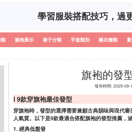
學習服裝搭配技巧，過
種類
旗袍展示
裙子分類
手套類別
睡衣種類
童
旗袍的發
發布時間: 2025-09-10
Ⅰ 9款穿旗袍最佳發型
穿旗袍時，發型的選擇需要兼顧古典韻味與現代審
人氣質。以下是9款最適合搭配旗袍的發型推薦，
1. 經典低盤發