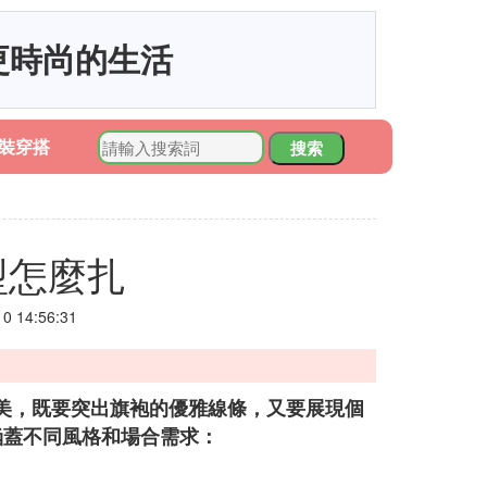
更時尚的生活
裝穿搭
搜索
型怎麼扎
 14:56:31
美，既要突出旗袍的優雅線條，又要展現個
涵蓋不同風格和場合需求：