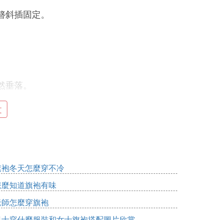
簪斜插固定。
。
然垂落。
文
。
旗袍冬天怎麼穿不冷
怎麼知道旗袍有味
老師怎麼穿旗袍
型。
男士穿什麼服裝和女士旗袍搭配圖片欣賞