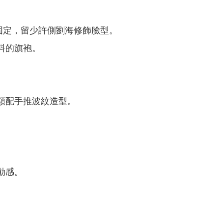
固定，留少許側劉海修飾臉型。
料的旗袍。
額配手推波紋造型。
動感。