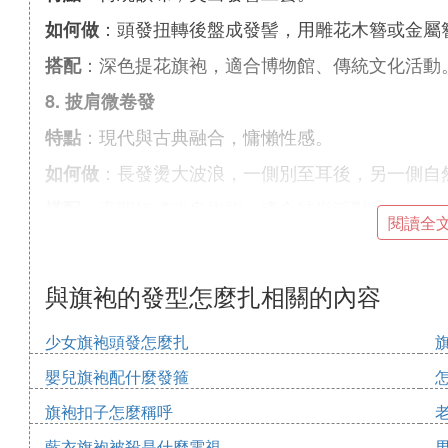
：頭發扭轉後盤成發髻，用雕花木簪或金屬
如何做
：深色提花旗袍，適合博物館、傳統文化活動
搭配
8. 披肩微卷發
：現代與古典融合，慵懶性感。
特點
：長發燙大波浪，一側別至耳後，另一側自
如何做
：高開衩或改良旗袍，適合時尚派對。
搭配
閱讀全
9. 雙丫髻（少女感）
：俏皮靈動，減齡必備。
特點
與旗袍的發型怎麼扎相關的內容
：兩側頭頂扎小發髻，留齊劉海或空氣劉海
如何做
少女旗袍頭發怎麼扎
：淺色短款旗袍，適合校園活動或寫真拍攝。
搭配
嬰兒旗袍配什麼發箍
Tips：根據臉型調整
旗袍扣子怎麼稱呼
：增加頭頂高度（如高發髻），避免貼頭皮發
圓臉
藍衣旗袍被殺是什麼電視