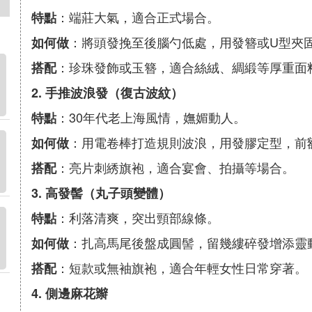
：端莊大氣，適合正式場合。
特點
：將頭發挽至後腦勺低處，用發簪或U型夾
如何做
：珍珠發飾或玉簪，適合絲絨、綢緞等厚重面
搭配
2. 手推波浪發（復古波紋）
：30年代老上海風情，嫵媚動人。
特點
：用電卷棒打造規則波浪，用發膠定型，前
如何做
：亮片刺綉旗袍，適合宴會、拍攝等場合。
搭配
3. 高發髻（丸子頭變體）
：利落清爽，突出頸部線條。
特點
：扎高馬尾後盤成圓髻，留幾縷碎發增添靈
如何做
：短款或無袖旗袍，適合年輕女性日常穿著。
搭配
4. 側邊麻花辮