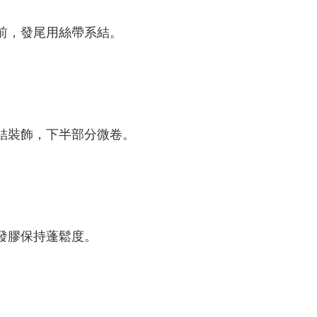
前，發尾用絲帶系結。
結裝飾，下半部分微卷。
發膠保持蓬鬆度。