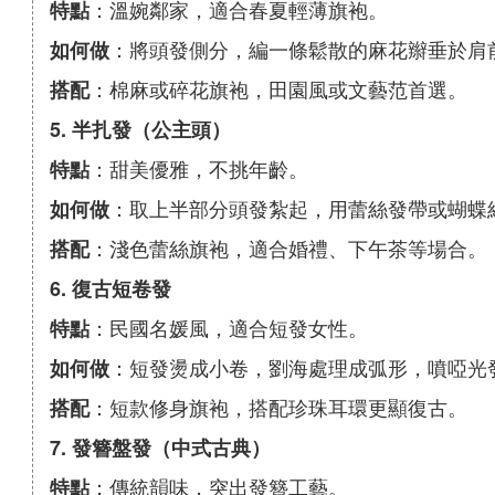
：溫婉鄰家，適合春夏輕薄旗袍。
特點
：將頭發側分，編一條鬆散的麻花辮垂於肩
如何做
：棉麻或碎花旗袍，田園風或文藝范首選。
搭配
5. 半扎發（公主頭）
：甜美優雅，不挑年齡。
特點
：取上半部分頭發紮起，用蕾絲發帶或蝴蝶
如何做
：淺色蕾絲旗袍，適合婚禮、下午茶等場合。
搭配
6. 復古短卷發
：民國名媛風，適合短發女性。
特點
：短發燙成小卷，劉海處理成弧形，噴啞光
如何做
：短款修身旗袍，搭配珍珠耳環更顯復古。
搭配
7. 發簪盤發（中式古典）
：傳統韻味，突出發簪工藝。
特點