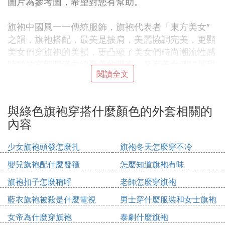
圖片為參考圖，希望對您有幫助。
旗袍中國風一一傳統服飾，旗袍代表者「東方美女″
之韻，旗袍搭配，最美是披肩，美麗協調完美，更顯
美女們穿旗袍的美韻，更凸顯了美女們時尚潮流性感
時髦的富態豐滿曲線憂美的豐姿。又有美女們靚麗甜
閱讀全文
美清新帥氣可愛魅力風度，更顯美女們時尚潮流美麗
氣質，看圖搭配，讓你穿出美麗和漂亮的豐姿。旗袍
中國國碎和中國女性的國服。具有中國女性傳統服飾
與綠色旗袍穿搭什麼顏色的外套相關的
文化象徵意義。
內容
不請自來
少女旗袍頭發怎麼扎
旗袍冬天怎麼穿不冷
旗袍是最能體現典雅古韻、古典東方之美的服飾，淋
嬰兒旗袍配什麼發箍
怎麼知道旗袍有味
漓盡致地彰顯出女子的端莊溫婉，優雅氣質。旗袍的
旗袍扣子怎麼稱呼
老師怎麼穿旗袍
剪裁是精雕細琢、非常考究的，外套就像起了一個體
藍衣旗袍被殺是什麼電視
男士穿什麼服裝和女士旗袍
現性格的作用，不同款式、面料的外套搭配效果差異
搭配圖片欣賞
是很大的。
女帝為什麼穿旗袍
泰劇什麼旗袍