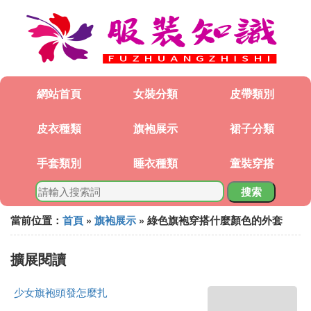
網站首頁
女裝分類
皮帶類別
皮衣種類
旗袍展示
裙子分類
手套類別
睡衣種類
童裝穿搭
搜索
當前位置：
首頁
»
旗袍展示
» 綠色旗袍穿搭什麼顏色的外套
擴展閱讀
少女旗袍頭發怎麼扎