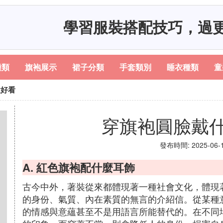
學習服裝搭配技巧，過
種類
旗袍展示
裙子分類
手套類別
睡衣種類
童
環好看
穿旗袍圓臉戴
發布時間: 2025-06-12
A. 紅色旗袍配什麼耳飾
古今中外，著裝從來都體現著一種社會文化，體現
的身份、氣質、內在素質的無言的介紹信。從某種
的情感與意蘊甚至不是用語言所能替代的。在不同