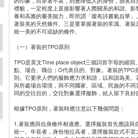
的印象，而穿著不當，則會降低人的身份，損害自
禮貌，一定程度上直接影響著人際關系的和諧。影
養和高雅的審美能力，即所謂「腹有詩書氣自華」
著裝美的天然條件。三是要掌握著裝的常識、著裝
統一美的不可或缺的條件。
（一）著裝的TPO原則
TPO是英文Time place object三個詞首字
點、場合、職位；O代表目的、對象。著裝的TPO
則。它要求人們的服飾應力求和諧，以和諧為美。
與所處場合環境，與不同國家、區域、民族的不同
同的交往目的，交往對象選擇服飾，給人留下良好
根據TPO原則，著裝時應注意以下幾個問題：
1.著裝應與自身條件相適應。選擇服裝首先應該與
統一。年長者，身份地位高者，選擇服裝款式不宜