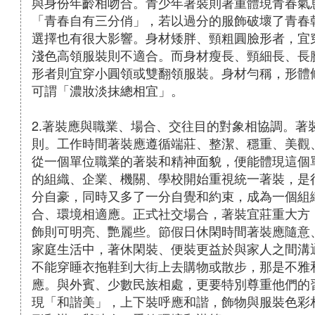
與身份年齡相吻合。青少年著裝則著重體現青春氣
「青春自有三分俏」，若以過分的服飾破壞了青春
選擇也有很大影響。身材矮胖、頸粗圓臉形者，宜
淺色高領服裝則不適合。而身材瘦長、頸細長、長
形者則宜穿小圓領或雙翻領服裝。身材勻稱，形體
可謂「濃妝淡抹總相宜」。
2.著裝應與職業、場合、交往目的對象相協調。著
則。工作時間著裝應遵循端莊、整潔、穩重、美觀
從一個單位職業的著裝和精神面貌，便能體現這個
的組織、企業、機關、學校開始重視統一著裝，是
分自豪，同時又多了一分自覺和約束，成為一個組
合、環境相適應。正式社交場合，著裝宜莊重大方
飾則可明亮、艷麗些。節假日休閑時間著裝應隨意
家庭生活中，著休閑裝、便裝更益於與家人之間溝
不能穿睡衣拖鞋到大街上去購物或散步，那是不雅
應。與外賓、少數民族相處，更要特別尊重他們的
現「和諧美」，上下裝呼應和諧，飾物與服裝色彩