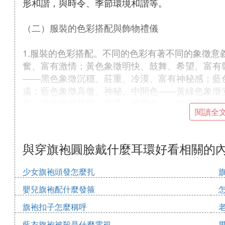
形和諧，與時令、季節環境和諧等。
（二）服裝的色彩搭配與飾物禮儀
1.服裝的色彩搭配。不同的色彩有著不同的象徵意
奮、富有激情；黃色象徵明快、鼓舞、希望、富有
——黑色象徵沉穩、莊重、冷漠、富有神秘感；藍
遠；藍色象徵高傲、神秘。中間色——黃綠色象徵
目。紫色象徵華麗、高貴。過渡色——粉色象徵活
閱讀全
雅、明亮、純潔；淡綠色象徵生命、鮮嫩、愉快和
素。服裝配色以「整體協調」為基本准則。全身著
種顏色為主色調，顏色太多則顯得亂而無序，不協
與穿旗袍圓臉戴什麼耳環好看相關的
重要位置，幾乎可以和任何顏色相配並且都很合適
少女旗袍頭發怎麼扎
著裝配色和諧的幾種比較保險的辦法，一是上下裝
嬰兒旗袍配什麼發箍
配色。利用同色系中深淺、明暗度不同的顏色搭配
度對比或相互排斥的顏色對比)，運用得當，會有
旗袍扣子怎麼稱呼
著上深下淺的服裝，顯得活潑、飄逸、富有青春氣
藍衣旗袍被殺是什麼電視