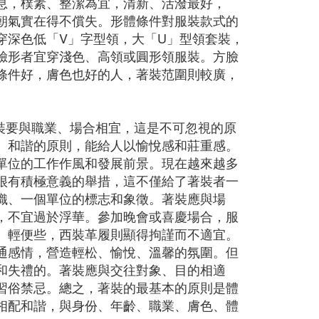
息，樸素、整潔為宜，清新、活潑最好，
朝氣實在得不償失。形體條件對服裝款式的
穿深色低「V」字型領，大「U」型領套裝，
臉形者宜穿淺色、高領或圓形領服裝。方臉
條件好，膚色也好的人，著裝范圍則較廣，
裝要與職業、場合相宜，這是不可忽視的原
、和諧的原則，能給人以愉悅感和莊重感。
單位的工作作風和發展前景。現在越來越多
很有積極意義的舉措，這不僅給了著裝者一
織、一個單位的標志和象徵。著裝應與場
，不宜過於浮華。參加晚會或喜慶場合，服
、輕便些，西裝革履則顯得拘謹而不適宜。
通感情，營造輕松、愉悅、溫馨的氛圍。但
和失禮的。著裝應與交往對象、目的相適
習俗禁忌。總之，著裝的最基本的原則是體
相配和諧，與身份、年齡、職業、膚色、體