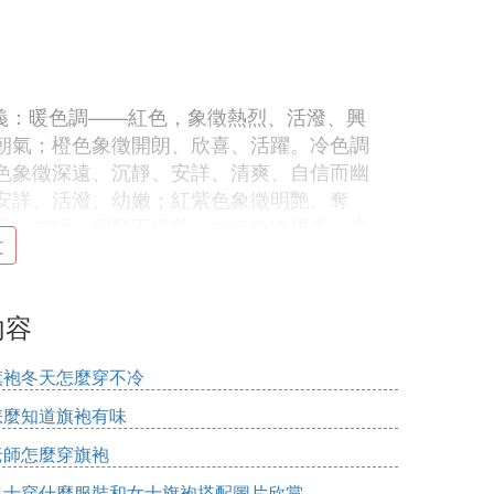
義：暖色調——紅色，象徵熱烈、活潑、興
朝氣；橙色象徵開朗、欣喜、活躍。冷色調
色象徵深遠、沉靜、安詳、清爽、自信而幽
安詳、活潑、幼嫩；紅紫色象徵明艷、奪
潑、年輕、明麗而嬌美；白色象徵樸素、高
文
青春等等。服裝的色彩是著裝成功的重要因
裝顏色搭配最好不超過三種顏色，而且以一
調。灰、黑、白三種顏色在服裝配色中佔有
內容
。
旗袍冬天怎麼穿不冷
同色——即套裝，以飾物點綴。二是同色系
怎麼知道旗袍有味
，整體效果比較協調。利用對比色搭配(明亮
相映生輝、令人耳目一新的亮麗效果。年輕人
老師怎麼穿旗袍
息。中老年人採用上淺下深的搭配，給人以
男士穿什麼服裝和女士旗袍搭配圖片欣賞