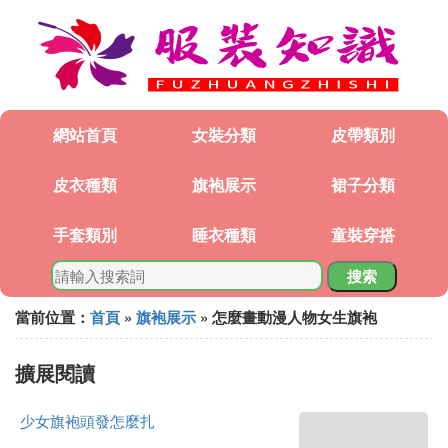
網站首頁
女裝分類
皮帶類別
皮衣種類
旗袍展示
裙子分類
手套類別
睡衣種類
童裝穿搭
搜索
當前位置：
首頁
»
旗袍展示
» 怎麼畫動漫人物女生旗袍
擴展閱讀
少女旗袍頭發怎麼扎