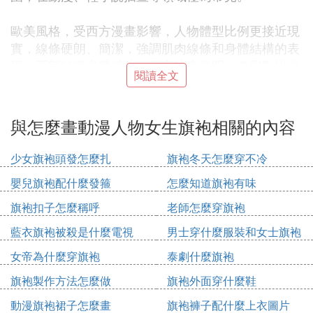
歐美風格，受西方漫畫影響，人物體型比例更接近現
實，線條硬朗、簡潔，強調肌肉線條和身體結構的表
現；面部特徵立體感強，五官輪廓分明；色彩對比強
閱讀全文
烈，常運用高飽和度色彩，視覺沖擊力大。
Q版風格，以可愛、誇張為特點。人物頭部較大，通
與怎麼畫動漫人物女生旗袍相關的內容
常占身體比例的三分之一甚至更大，身體小巧圓潤，
四肢簡化；表情豐富且生動，動作活潑俏皮，在游戲
少女旗袍頭發怎麼扎
旗袍冬天怎麼穿不冷
角色設計、表情包創作中廣泛應用。
嬰兒旗袍配什麼發箍
怎麼知道旗袍有味
中國風二次元，融合中國傳統元素與二次元繪畫特
旗袍扣子怎麼稱呼
老師怎麼穿旗袍
點。人物服飾常採用漢服、旗袍等傳統服飾元素，配
藍衣旗袍被殺是什麼電視
男士穿什麼服裝和女士旗袍
飾有發簪、玉佩等；畫面背景可能融入山水、花鳥等
搭配圖片欣賞
傳統國畫元素；色彩上借鑒傳統色彩體系，展現獨特
女帝為什麼穿旗袍
泰劇什麼旗袍
東方韻味 。
旗袍製作方法怎麼做
旗袍外面穿什麼鞋
❸ 求穿著旗袍或唐裝的動漫人物的圖
動漫旗袍裙子怎麼畫
旗袍褲子配什麼上衣圖片