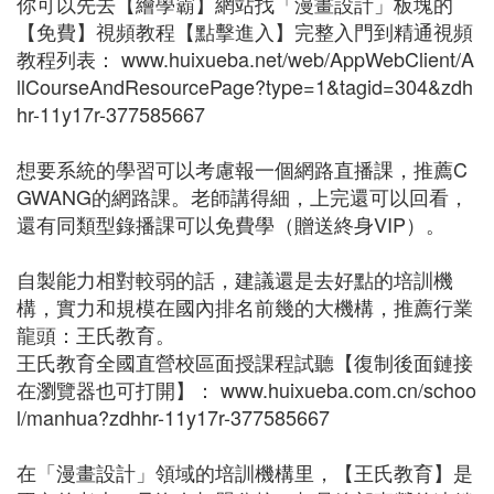
你可以先去【繪學霸】網站找「漫畫設計」板塊的
【免費】視頻教程【點擊進入】完整入門到精通視頻
教程列表： www.huixueba.net/web/AppWebClient/A
llCourseAndResourcePage?type=1&tagid=304&zdh
hr-11y17r-377585667
想要系統的學習可以考慮報一個網路直播課，推薦C
GWANG的網路課。老師講得細，上完還可以回看，
還有同類型錄播課可以免費學（贈送終身VIP）。
自製能力相對較弱的話，建議還是去好點的培訓機
構，實力和規模在國內排名前幾的大機構，推薦行業
龍頭：王氏教育。
王氏教育全國直營校區面授課程試聽【復制後面鏈接
在瀏覽器也可打開】： www.huixueba.com.cn/schoo
l/manhua?zdhhr-11y17r-377585667
在「漫畫設計」領域的培訓機構里，【王氏教育】是