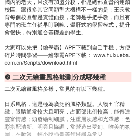
國內的老大，且沒有加盟分校，都是總部直營的連鎖
校區。跟很多其它同類型大機構不一樣的是：王氏教
育每個校區都是實體面授，老師是手把手教，而且有
專門的班主任從早盯到晚，爆肝式的學習模式，提升
會很快，特別適合基礎差的學生。
大家可以先把【繪學霸】APP下載到自己手機，方便
碎片時間學習——繪學霸APP下載： www.huixueba.
com.cn/Scripts/download.html
❷ 二次元繪畫風格能劃分成哪幾種
二次元繪畫風格多樣，常見的有以下幾種。
日系風格，這是極為廣泛的風格類型。人物五官精
緻，眼睛通常較大且明亮，占面部比例較高，能傳達
豐富情感；頭發繪制細膩，注重層次感和光澤感；色
彩搭配清新、明亮且協調，常營造出夢幻、唯美的氛
圍，在動漫、輕小說插畫等領域極為常見。