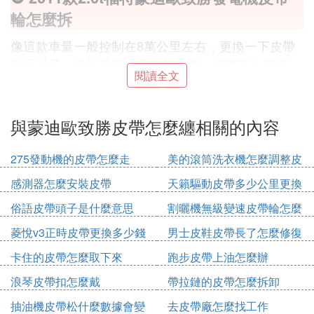
輪怎麼拆
像這款車量一般控制在8萬公里左右，更換一下皮帶
就可以了，最好還是去下面的店面，讓專業人員更
閱讀全文
換。需要對皮帶的松緊度進行調整。
❻ 2011年福特蒙迪歐致勝2.0T皮帶怎麼繞
與蒙迪歐致勝皮帶怎麼纏相關的內容
最好有圖
275發動機的皮帶怎麼走
美的滾筒洗衣機怎麼調整皮
你好，車輛的皮帶一般控制在8萬公里左右，更換一
帶輪
下比較合適，最好還是去4s店，讓專業人員更換。
感測器怎麼安裝皮帶
天籟驅動皮帶多少公里更換
俗語皮帶頭子是什麼意思
割曬機無級變速皮帶輪怎麼
❼ 2011年福特蒙迪歐致勝2.0T皮帶怎麼繞
拆
菱悅v3正時皮帶更換多少錢
男士皮鞋皮帶長了怎麼修復
你好像這款車量一般控制在8萬公里左右，更換一下
皮帶就可以了，最好還是去下面的店面，讓專業人員
卡住的皮帶怎麼取下來
跑步皮帶上油怎麼辦
更換。需要對皮帶的松緊度進行調整。
浪琴皮帶扣怎麼戴
帶拉鏈的皮帶怎麼拆卸
❽ 福特蒙迪歐致勝2.3發電機皮帶怎麼安裝
抽油機皮帶松什麼數據會變
去皮帶廠怎麼找工作