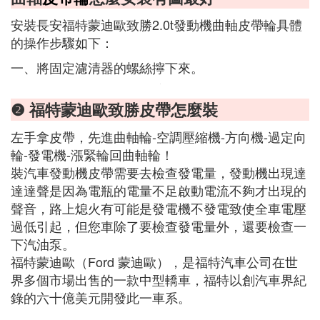
安裝長安福特蒙迪歐致勝2.0t發動機曲軸皮帶輪具體
的操作步驟如下：
一、將固定濾清器的螺絲擰下來。
❷ 福特蒙迪歐致勝皮帶怎麼裝
左手拿皮帶，先進曲軸輪-空調壓縮機-方向機-過定向
輪-發電機-漲緊輪回曲軸輪！
裝汽車發動機皮帶需要去檢查發電量，發動機出現達
達達聲是因為電瓶的電量不足啟動電流不夠才出現的
聲音，路上熄火有可能是發電機不發電致使全車電壓
過低引起，但您車除了要檢查發電量外，還要檢查一
下汽油泵。
福特蒙迪歐（Ford 蒙迪歐），是福特汽車公司在世
界多個市場出售的一款中型轎車，福特以創汽車界紀
錄的六十億美元開發此一車系。