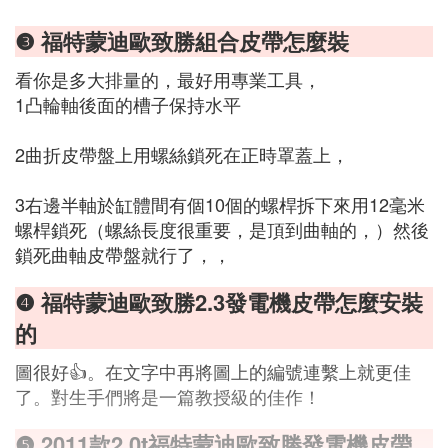
❸ 福特蒙迪歐致勝組合皮帶怎麼裝
看你是多大排量的，最好用專業工具，
1凸輪軸後面的槽子保持水平
2曲折皮帶盤上用螺絲鎖死在正時罩蓋上，
3右邊半軸於缸體間有個10個的螺桿拆下來用12毫米
螺桿鎖死（螺絲長度很重要，是頂到曲軸的，）然後
鎖死曲軸皮帶盤就行了，，
❹ 福特蒙迪歐致勝2.3發電機皮帶怎麼安裝
的
圖很好👍。在文字中再將圖上的編號連繫上就更佳
了。對生手們將是一篇教授級的佳作！
❺ 2011款2.0t福特蒙迪歐致勝發電機皮帶