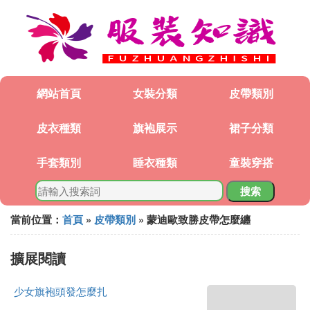
網站首頁
女裝分類
皮帶類別
皮衣種類
旗袍展示
裙子分類
手套類別
睡衣種類
童裝穿搭
搜索
當前位置：
首頁
»
皮帶類別
» 蒙迪歐致勝皮帶怎麼纏
擴展閱讀
少女旗袍頭發怎麼扎